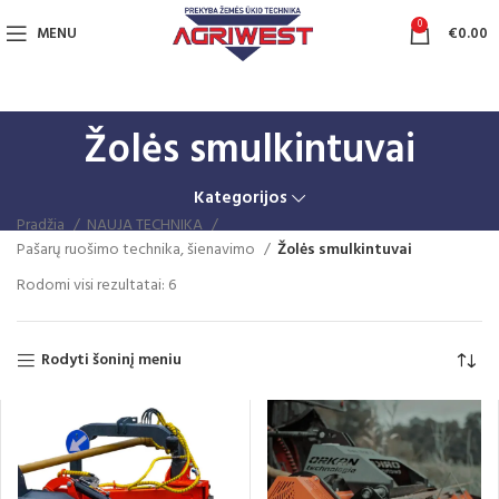
0
MENU
€
0.00
Žolės smulkintuvai
Kategorijos
Pradžia
NAUJA TECHNIKA
Pašarų ruošimo technika, šienavimo
Žolės smulkintuvai
Rūšiuojama
Rodomi visi rezultatai: 6
pagal
naujausią
Rodyti šoninį meniu