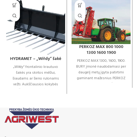
PERKOZ MAX 800 1000
1300 1600 1900
HYDRAMET – „Wiłdy“ šakė
PERKOZ MAX 1300, 1600, 1900.
BURY įmonė naudodamasi per
„Wiłdy“ frontalinio krautuvo
daugelį metų įgyta patirtimi
šakės yra skirtos mėšlui,
gaminant mažesnius PERKOZ
šiaudams ar šieno rulonams
montuojamus purkštuvus,
vežti. Aukščiausios kokybės
pagamino „Perkoz Max“
medžiagos, miltelinė danga ir
purkštuvą, jis skirtas darbui
tvirta konstrukcija
įvairaus dydžio ūkiuose.
Galimybė įsigyti papildomą
baką su atskiru siurbliu,
sumontuotu ant priekinės trijų
taškų jungties, leidžia padidinti
išpurškiamą plotą ir
subalansuoti paties traktoriaus