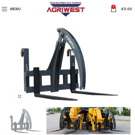
0
MENU
€
0.00
Click to enlarge