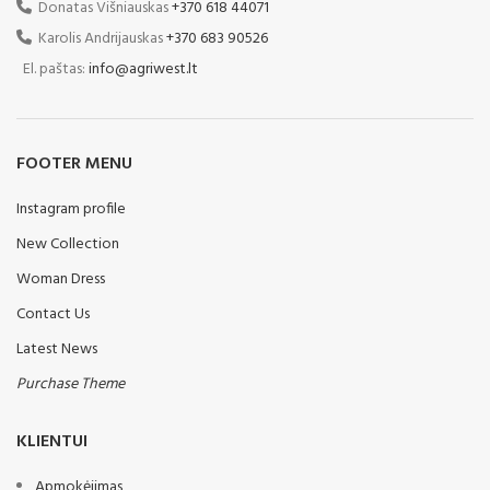
Donatas Višniauskas
+370 618 44071
svorį. Šio purkštuvo gamybai
Karolis Andrijauskas
+370 683 90526
naudojome aukščiausios
kokybės pirmaujančių
El. paštas:
info@agriwest.lt
gamintojų komponentus, kurių
dėka buvo sukurtas purkštuvas,
atitinkantis šiuolaikinius žemės
ūkio reikalavimus.
FOOTER MENU
Instagram profile
New Collection
Woman Dress
Contact Us
Latest News
Purchase Theme
KLIENTUI
Apmokėjimas