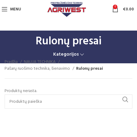
0
MENU
€
0.00
Rulonų presai
Kategorijos
Pradžia
NAUJA TECHNIKA
Pašarų ruošimo technika, šienavimo
Rulonų presai
Produktų nerasta.