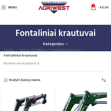
0
MENU
€
0.00
Fontaliniai krautuvai
Kategorijos
Pradžia
NAUJA TECHNIKA
Frontaliniai krautuvai
Fontaliniai krautuvai
Rūšiuojama
Rodomi visi rezultatai: 6
pagal
naujausią
Rodyti šoninį meniu