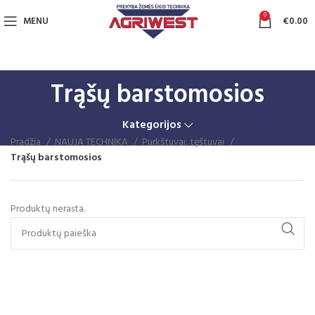
0
MENU
€
0.00
Trąšų barstomosios
Kategorijos
Pradžia
NAUJA TECHNIKA
Purkštuvai, tęštuvai
Trąšų barstomosios
Produktų nerasta.