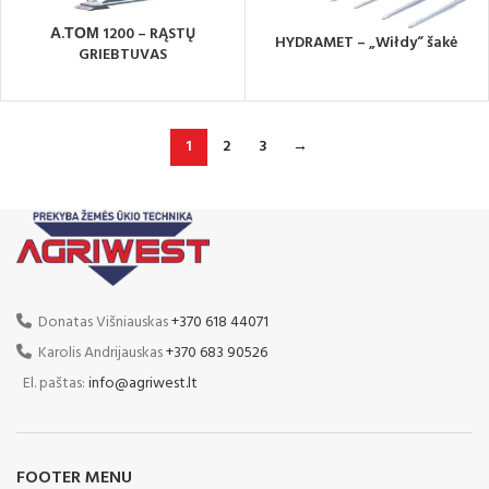
А.ТОМ 1200 – RĄSTŲ
HYDRAMET – „Wiłdy“ šakė
GRIEBTUVAS
1
2
3
→
Donatas Višniauskas
+370 618 44071
Karolis Andrijauskas
+370 683 90526
El. paštas:
info@agriwest.lt
FOOTER MENU