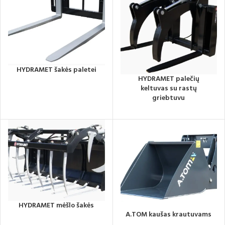
HYDRAMET šakės paletei
HYDRAMET palečių
keltuvas su rastų
griebtuvu
HYDRAMET mėšlo šakės
A.TOM kaušas krautuvams