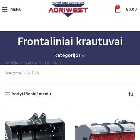
0
MENU
€
0.00
Frontaliniai krautuvai
Kategorijos
Pradžia
NAUJA TECHNIKA
Frontaliniai krautuvai
Rūšiuojama
Rodoma 1–12 iš 26
pagal
naujausią
Rodyti šoninį meniu