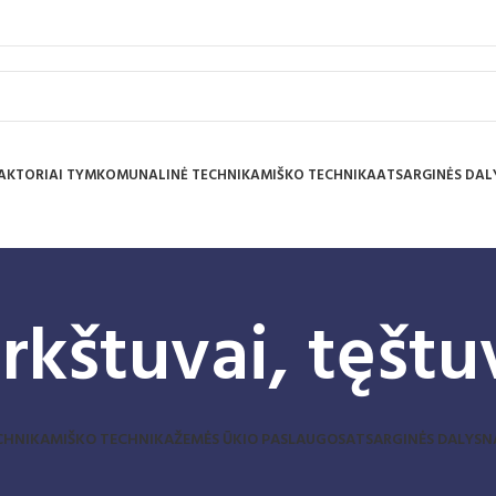
AKTORIAI TYM
KOMUNALINĖ TECHNIKA
MIŠKO TECHNIKA
ATSARGINĖS DAL
rkštuvai, tęštu
CHNIKA
MIŠKO TECHNIKA
ŽEMĖS ŪKIO PASLAUGOS
ATSARGINĖS DALYS
N