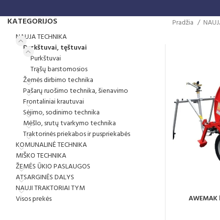
KATEGORIJOS
Pradžia
NAUJ
NAUJA TECHNIKA
Purkštuvai, tęštuvai
Purkštuvai
Trąšų barstomosios
Žemės dirbimo technika
Pašarų ruošimo technika, šienavimo
Frontaliniai krautuvai
Sėjimo, sodinimo technika
Mėšlo, srutų tvarkymo technika
Traktorinės priekabos ir puspriekabės
KOMUNALINĖ TECHNIKA
MIŠKO TECHNIKA
ŽEMĖS ŪKIO PASLAUGOS
ATSARGINĖS DALYS
NAUJI TRAKTORIAI TYM
AWEMAK l
Visos prekės