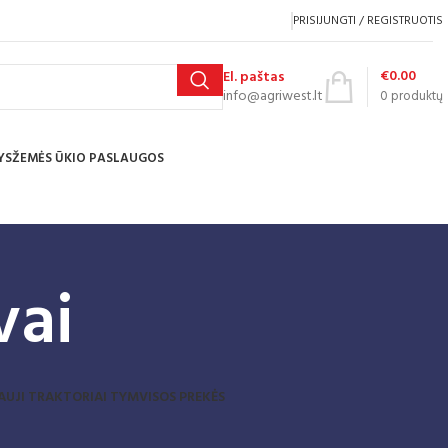
PRISIJUNGTI / REGISTRUOTIS
€
0.00
El. paštas
info@agriwest.lt
0
produktų
YS
ŽEMĖS ŪKIO PASLAUGOS
vai
AUJI TRAKTORIAI TYM
VISOS PREKĖS