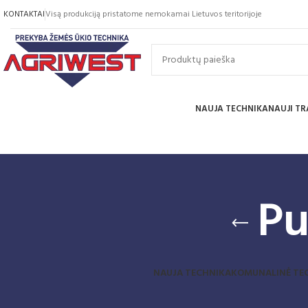
KONTAKTAI
Visą produkciją pristatome nemokamai Lietuvos teritorijoje
NAUJA TECHNIKA
NAUJI TR
Pu
NAUJA TECHNIKA
KOMUNALINĖ TE