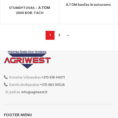
A.TOM kaušas krautuvams
STUMDYTUVAS – А.ТОМ
2000 BOB-TACH
1
2
→
Donatas Višniauskas
+370 618 44071
Karolis Andrijauskas
+370 683 90526
El. paštas:
info@agriwest.lt
FOOTER MENU