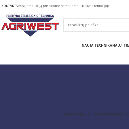
KONTAKTAI
Visą produkciją pristatome nemokamai Lietuvos teritorijoje
NAUJA TECHNIKA
NAUJI TR
NAUJA TECHNIKA
KOMUNALINĖ TE