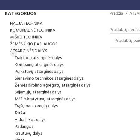
KATEGORIJOS
Pradžia
ATSA
NAUJA TECHNIKA
Produktų nerast
KOMUNALINĖ TECHNIKA
MIŠKO TECHNIKA
ŽEMĖS ŪKIO PASLAUGOS
ATSARGINĖS DALYS
Traktorių atsarginės dalys
Kombainų atsarginės dalys
Purkštuvų atsarginės dalys
Šienavimo technikos atsarginės dalys
Žemės dirbimo agregatų atsarginės dalys
Sėjamųjų atsarginės dalys
Mėšlo kratytuvų atsarginės dalys
Trąšų barstomųjų dalys
Diržai
Hidraulikos dalys
Padangos
Krautuvų dalys