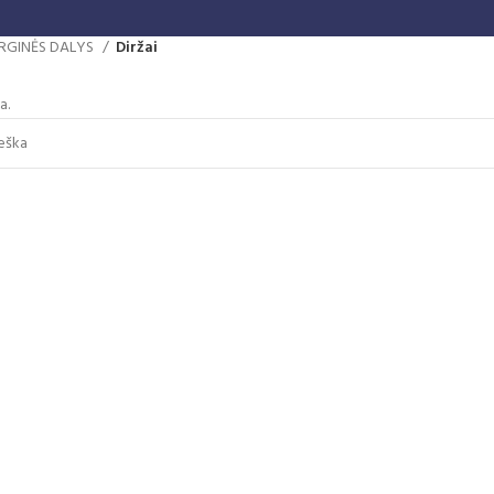
RGINĖS DALYS
Diržai
a.