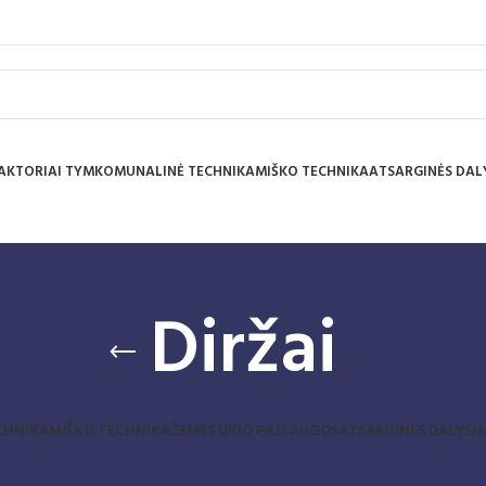
AKTORIAI TYM
KOMUNALINĖ TECHNIKA
MIŠKO TECHNIKA
ATSARGINĖS DAL
Diržai
CHNIKA
MIŠKO TECHNIKA
ŽEMĖS ŪKIO PASLAUGOS
ATSARGINĖS DALYS
N