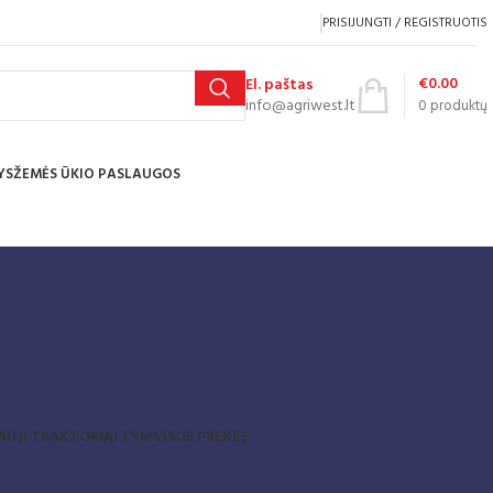
PRISIJUNGTI / REGISTRUOTIS
€
0.00
El. paštas
info@agriwest.lt
0
produktų
YS
ŽEMĖS ŪKIO PASLAUGOS
AUJI TRAKTORIAI TYM
VISOS PREKĖS