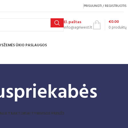
PRISIJUNGTI / REGISTRUOTIS
€
0.00
El. paštas
info@agriwest.lt
0
produktų
YS
ŽEMĖS ŪKIO PASLAUGOS
puspriekabės
AUJI TRAKTORIAI TYM
VISOS PREKĖS