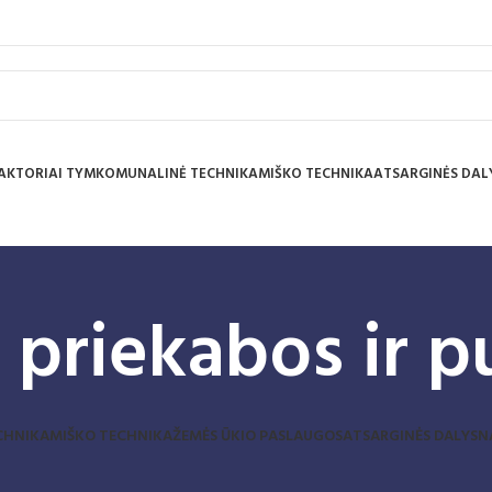
AKTORIAI TYM
KOMUNALINĖ TECHNIKA
MIŠKO TECHNIKA
ATSARGINĖS DAL
 priekabos ir 
CHNIKA
MIŠKO TECHNIKA
ŽEMĖS ŪKIO PASLAUGOS
ATSARGINĖS DALYS
N