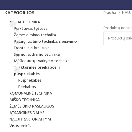
KATEGORIJOS
Pradžia
NAUJ
NAUJA TECHNIKA
Produktų nerast
Purkštuvai, tęštuvai
Žemės dirbimo technika
Pašarų ruošimo technika, šienavimo
Frontaliniai krautuvai
Sėjimo, sodinimo technika
Mėšlo, srutų tvarkymo technika
Traktorinės priekabos ir
puspriekabės
Puspriekabės
Priekabos
KOMUNALINĖ TECHNIKA
MIŠKO TECHNIKA
ŽEMĖS ŪKIO PASLAUGOS
ATSARGINĖS DALYS
NAUJI TRAKTORIAI TYM
Visos prekės