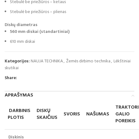
Stebulė be priežiūros – ketaus
Stebulė be priežiūros – plienas
Diskų diametras
560 mm diskai (standartiniai)
610 mm diskai
Kategorijos:
NAUJA TECHNIKA
,
Žemės dirbimo technika
,
Lėkštiniai
skutikai
Share:
APRAŠYMAS
TRAKTOR
DARBINIS
DISKŲ
SVORIS
NAŠUMAS
GALIO
PLOTIS
SKAIČIUS
POREIKIS
Diskinis