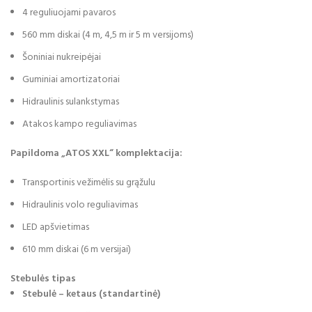
4 reguliuojami pavaros
560 mm diskai (4 m, 4,5 m ir 5 m versijoms)
Šoniniai nukreipėjai
Guminiai amortizatoriai
Hidraulinis sulankstymas
Atakos kampo reguliavimas
Papildoma „ATOS XXL“ komplektacija:
Transportinis vežimėlis su grąžulu
Hidraulinis volo reguliavimas
LED apšvietimas
610 mm diskai (6 m versijai)
Stebulės tipas
Stebulė – ketaus (standartinė)