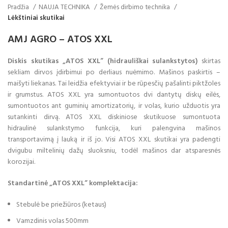
Pradžia
NAUJA TECHNIKA
Žemės dirbimo technika
Lėkštiniai skutikai
AMJ AGRO – ATOS XXL
Diskis skutikas „ATOS XXL“ (hidrauliškai sulankstytos)
skirtas
sekliam dirvos įdirbimui po derliaus nuėmimo. Mašinos paskirtis –
maišyti liekanas. Tai leidžia efektyviai ir be rūpesčių pašalinti piktžoles
ir grumstus. ATOS XXL yra sumontuotos dvi dantytų diskų eilės,
sumontuotos ant guminių amortizatorių, ir volas, kurio užduotis yra
sutankinti dirvą. ATOS XXL diskiniose skutikuose sumontuota
hidraulinė sulankstymo funkcija, kuri palengvina mašinos
transportavimą į lauką ir iš jo. Visi ATOS XXL skutikai yra padengti
dvigubu miltelinių dažų sluoksniu, todėl mašinos dar atsparesnės
korozijai.
Standartinė „ATOS XXL“ komplektacija:
Stebulė be priežiūros (ketaus)
Vamzdinis volas 500mm