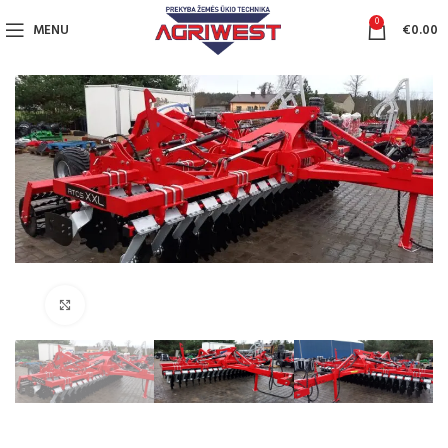
0
MENU
€
0.00
Click to enlarge