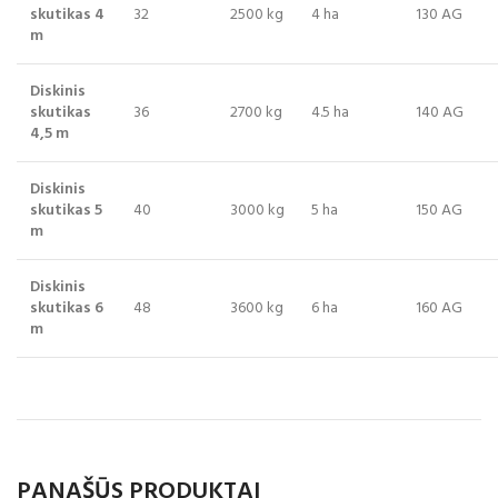
skutikas 4
32
2500 kg
4 ha
130 AG
m
Diskinis
skutikas
36
2700 kg
4.5 ha
140 AG
4,5 m
Diskinis
skutikas 5
40
3000 kg
5 ha
150 AG
m
Diskinis
skutikas 6
48
3600 kg
6 ha
160 AG
m
PANAŠŪS PRODUKTAI