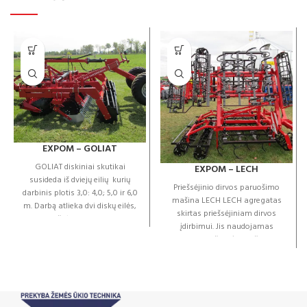
EXPOM – GOLIAT
GOLIAT diskiniai skutikai
EXPOM – LECH
susideda iš dviejų eilių kurių
Priešsėjinio dirvos paruošimo
darbinis plotis 3,0: 4,0; 5,0 ir 6,0
mašina LECH LECH agregatas
m. Darbą atlieka dvi diskų eilės,
skirtas priešsėjiniam dirvos
kurių išdėstymas sukelia
įdirbimui. Jis naudojamas
agresyvų viso dirvožemio
purenti viršutinį dirvožemio
pjovimą, kruopščiai sumaišant
sluoksnį, sutrupinti grumstus,
ir susmulkinant augalų likučius.
suardyti paviršutinę plutą
Taikant šią technologiją, diskų
turinčio lauko paviršių.
agresyvumas kinta
Standartinė įranga:
priklausomai nuo darbinio gylio
Universalus pagrindinis