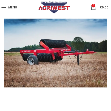
0
MENU
€
0.00