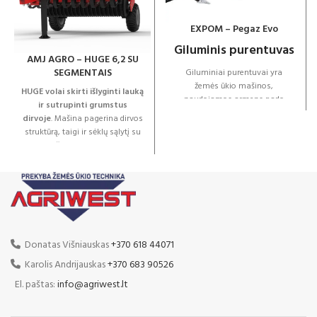
EXPOM – Pegaz Evo
Giluminis purentuvas
AMJ AGRO – HUGE 6,2 SU
SEGMENTAIS
Giluminiai purentuvai yra
žemės ūkio mašinos,
HUGE volai skirti išlyginti lauką
naudojamos armens pado
ir sutrupinti grumstus
suardymui ar suspaustai žemei
dirvoje
. Mašina pagerina dirvos
ypač technologinių vėžių vietose
struktūrą, taigi ir sėklų sąlytį su
supurenti dirvožemį, siekiant
dirvožemiu. Volas HUGE
pagerinti jo fizines ir biologines
išsiskiria labai aukšta gamybos
savybes (nuo 400 iki 600 mm).
kokybe - dėka tinkamų
Taip siekiama pagerinti visas
komponentų ir šiuolaikinių
fizines, biologines dirvožemio
technologijų, mašinos leidžia
savybes. Šis efektas
efektyviai apdirbti žemę.
pasiekiamas apatinių
Standartinė HUGE 6.2
dirvožemio sluoksnių aeracijos ir
komplektacija
Donatas Višniauskas
+370 618 44071
drėkinimo dėka. Giluminio
500 mm kembridžo žiedai
purenimo privalumas yra
Karolis Andrijauskas
+370 683 90526
augalų, kurie yra giliai įsišakniję,
Miltelinis dažymas
El. paštas:
info@agriwest.lt
vystymuisi. Labiausiai teigiamą
poveikį giluminis purenimas
Prikabinamas su važiuokle
daro tose vietose, kur auginami