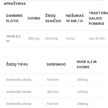
APRAŠYMAS
TRAKTORI
DARBINIS
ŽIEDŲ
NAŠUMAS
SVORIS
GALIOS
PLOTIS
SKAIČIUS
10 KM / H
POREIKIS
HUGE 6,2
2650 kg
63 komp
6.2 ha
nuo 80 AG
m
HUGE 6,2 M
ŽIEDŲ TIPAS
SKERSMUO
SVORIS
Kembridžo žiedai
500 mm
2650kg
Kembridžo žiedai
450 mm
2350kg
Kembridžo žiedai
530 mm
2980kg