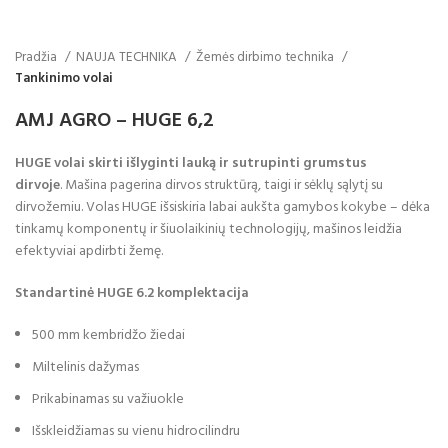
Pradžia
NAUJA TECHNIKA
Žemės dirbimo technika
Tankinimo volai
AMJ AGRO – HUGE 6,2
HUGE volai skirti išlyginti lauką ir sutrupinti grumstus
dirvoje
. Mašina pagerina dirvos struktūrą, taigi ir sėklų sąlytį su
dirvožemiu. Volas HUGE išsiskiria labai aukšta gamybos kokybe – dėka
tinkamų komponentų ir šiuolaikinių technologijų, mašinos leidžia
efektyviai apdirbti žemę.
Standartinė HUGE 6.2 komplektacija
500 mm kembridžo žiedai
Miltelinis dažymas
Prikabinamas su važiuokle
Išskleidžiamas su vienu hidrocilindru