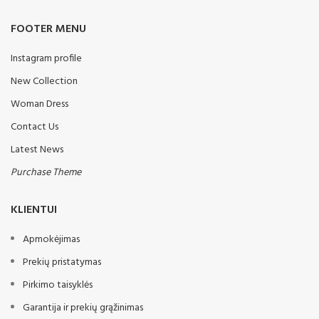
Išskleidžiamas su vienu
cukriniai runkeliai, rapsai ar
hidrocilindru
liucerna.
FOOTER MENU
Standartinė
Apsauga nuo išsiskleidimo
Instagram profile
įranga:
Kablys
New Collection
Atraminė koja
3 taškų prikabinimo II ir III
Segmentinė lyginimo lenta
kat.
Woman Dress
Kojos pagamintos iš 30 mm
Contact Us
Papildoma HUGE 6.2
storio plieno lakšto, apvirinti
komplektacija
Latest News
„hardtox“
450 mm Kembridžo žiedai
Reguliuojamas gylys
Purchase Theme
530 mm Kembridžo žiedai
Keičiamas norago antgalis
600 mm Kembridžo žiedai
KLIENTUI
Spyruoklinė apsauga
550mm Crosskil žiedai
Volas, vamzdinis, 540 mm
Apmokėjimas
Pievų žiedai 540mm
skersmens, su gylio
reguliavimu
LED apšvietimas
Prekių pristatymas
Stovėjimo atramos
Pirkimo taisyklės
Papildoma
Garantija ir prekių grąžinimas