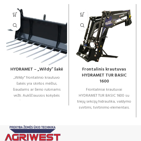
HYDRAMET – „Wiłdy“ šakė
Frontalinis krautuvas
HYDRAMET TUR BASIC
„Wiłdy“ frontalinio krautuvo
1600
šakės yra skirtos mėšlui,
šiaudams ar šieno rulonams
Frontaliniai krautuvai
vežti. Aukščiausios kokybės
HYDRAMET TUR BASIC 1600 su
medžiagos, miltelinė danga ir
triejų sekcijų hidraulika, valdymo
tvirta konstrukcija
svirtimi, tvirtinimo elementais.
Komplektacija su amortizacija.