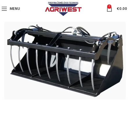
0
MENU
€
0.00