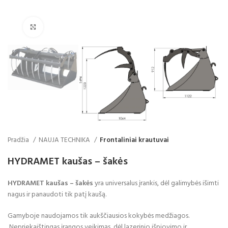
Click to enlarge
Pradžia
NAUJA TECHNIKA
Frontaliniai krautuvai
HYDRAMET kaušas – šakės
HYDRAMET kaušas – šakės
yra universalus įrankis, dėl galimybės išimti
nagus ir panaudoti tik patį kaušą.
Gamyboje naudojamos tik aukščiausios kokybės medžiagos.
Nepriekaištingas įrangos veikimąs, dėl lazerinio išpjovimo ir