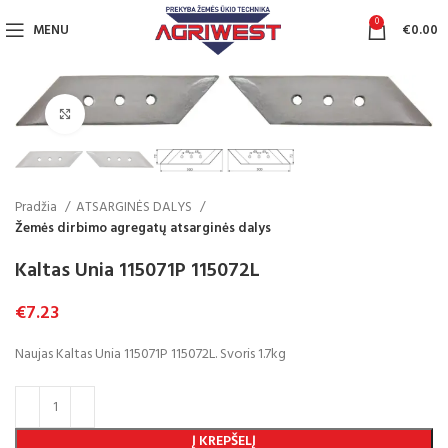
0
MENU
€
0.00
Click to enlarge
Pradžia
ATSARGINĖS DALYS
Žemės dirbimo agregatų atsarginės dalys
Kaltas Unia 115071P 115072L
€
7.23
Naujas Kaltas Unia 115071P 115072L. Svoris 1.7kg
Į KREPŠELĮ