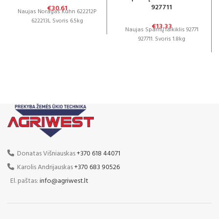
927711
€
30.61
Naujas Noragas Kuhn 622212P
622213L Svoris 6.5kg
€
13.33
Naujas Sparnų laikiklis 92771
927711. Svoris 1.8kg
Donatas Višniauskas
+370 618 44071
Karolis Andrijauskas
+370 683 90526
El. paštas:
info@agriwest.lt