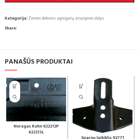
Kategorija:
Žemės dirbimo agregatų atsarginės dalys
Share:
PANAŠŪS PRODUKTAI
Noragas Kuhn 622212P
622213L
Sparnų laikiklis 92771