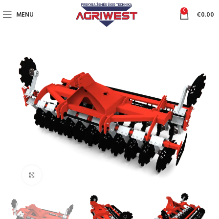
0
MENU
€
0.00
Click to enlarge