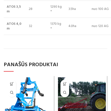
ATOS 3,5
1290 kg
28
3.5ha
nuo 100 AG
m
*
ATOS 4,0
1370 kg
32
4.0ha
nuo 120 AG
m
*
PANAŠŪS PRODUKTAI