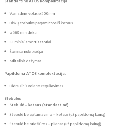
Standartinė ATOS komplektacija:
Vamzdinis volas ø 500mm
Diskų stebulės pagamintos iš ketaus
ø 560 mm diskai
Guminiai amortizatoriai
Šoniniai nukreipėjai
Miltelinis dažymas
Papildoma ATOS komplektacija:
Hidraulinis veleno reguliavimas
Stebulės
Stebulė – ketaus (standartinė)
Stebulė be aptarnavimo – ketaus (už papildomą kainą)
Stebulė be priežiūros – plienas (už papildomą kainąį)