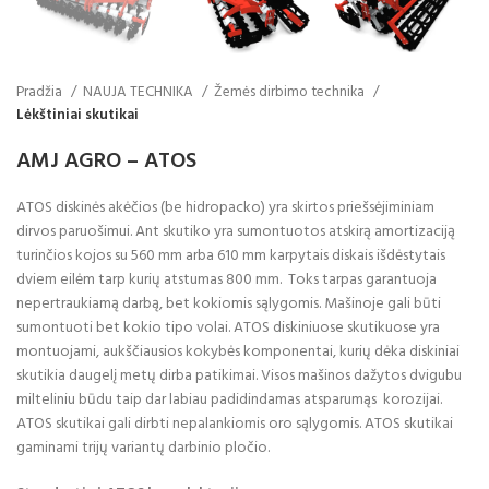
Pradžia
NAUJA TECHNIKA
Žemės dirbimo technika
Lėkštiniai skutikai
AMJ AGRO – ATOS
ATOS diskinės akėčios (be hidropacko) yra skirtos priešsėjiminiam
dirvos paruošimui. Ant skutiko yra sumontuotos atskirą amortizaciją
turinčios kojos su 560 mm arba 610 mm karpytais diskais išdėstytais
dviem eilėm tarp kurių atstumas 800 mm. Toks tarpas garantuoja
nepertraukiamą darbą, bet kokiomis sąlygomis. Mašinoje gali būti
sumontuoti bet kokio tipo volai. ATOS diskiniuose skutikuose yra
montuojami, aukščiausios kokybės komponentai, kurių dėka diskiniai
skutikia daugelį metų dirba patikimai. Visos mašinos dažytos dvigubu
milteliniu būdu taip dar labiau padidindamas atsparumąs korozijai.
ATOS skutikai gali dirbti nepalankiomis oro sąlygomis. ATOS skutikai
gaminami trijų variantų darbinio pločio.