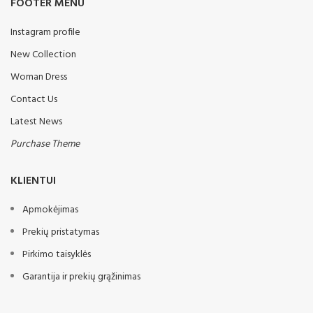
FOOTER MENU
kultivatorius gali būti
naudojamas, bet kokio tipo
dirvožemiui. Mašina taip pat
Instagram profile
gerai veikia ir tuo atveju, kai
New Collection
dirvožemis yra labai sausas.
Mašina pritaikyta dirbti net
Woman Dress
tokiomis sunkiomis sąlygomis,
kurias lemia kritulių trūkumas ir
Contact Us
labai sausas dirvožemis.
Latest News
Mašinos darbinis plotis gali būti
nuo tryjų iki penkių metrų. Jei
Purchase Theme
lauke yra ankstesnio derliaus
likučių, kultivatorius taip pat
gali juos be problemų sumaišyti
KLIENTUI
su dirvožemiu.
Standartinė įranga:
Apmokėjimas
Keturios noragėlių eilės 45x12
Prekių pristatymas
mm
Pirkimo taisyklės
540 mm skersmens
vamzdinis volas su taškinio
Garantija ir prekių grąžinimas
gylio reguliavimu
Spyruokliniai virbalai,