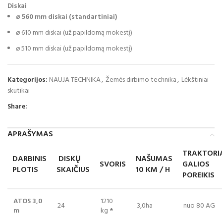
Diskai
ø 560 mm diskai (standartiniai)
ø 610 mm diskai (už papildomą mokestį)
ø 510 mm diskai (už papildomą mokestį)
Kategorijos:
NAUJA TECHNIKA
,
Žemės dirbimo technika
,
Lėkštiniai
skutikai
Share:
APRAŠYMAS
TRAKTORI
DARBINIS
DISKŲ
NAŠUMAS
SVORIS
GALIOS
PLOTIS
SKAIČIUS
10 KM / H
POREIKIS
ATOS 3,0
1210
24
3,0ha
nuo 80 AG
m
kg
*