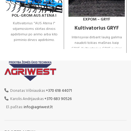
POL-GROM AUS ATENA I
EXPOM – GRYF
Kultivatorius "AUS Atena I"
Kultivatorius GRYF
sėjamosioms skirtas dirvos
apdirbimui po arimo arba kito
Intensyviai dirbant lauką galima
pirminio dirvos apdirbimo.
naudoti tokias mašinas kaip
Sujungus su sėjamąją vienu
GRYF. Kultivatorius GRYF puikiai
pravažiavimu galima atlikti ir
išmaišys žemę.
sėją, o tai žymiai sumažina
Mašinos paskirtis - išlyginti ir
sąnaudas. Savybės:
kruopščiai paruošti dirvą sėjai.
dvi noragėlių eilės, kurių
Žemės ūkio technika atlieka
dydis 32 mm * 12 mm S - tipo
svarbų vaidmenį dirbant. Svarbu
tinkamai paruošti dirvą, kurioje
Dviejų cilindrų hidro
sėsime įvairias kultūras.
užkabinimas
Donatas Višniauskas
+370 618 44071
Sumontuoti S formos
Styginis volas - ø 330mm
Karolis Andrijauskas
+370 683 90526
noragėliai, labai gerai supureną
dirvą, net iki 20 centimetrų gylio.
El. paštas:
info@agriwest.lt
Mašinose yra keturios noragėlių
eilės ir vamzdinis volas, kurie
garantuoja norimą efektą. Verta
paminėti, kad GRYF