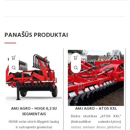
PANAŠŪS PRODUKTAI
AMJ AGRO – HUGE 6,2 SU
AMJ AGRO – ATOS XXL
SEGMENTAIS
Diskis skutikas „ATOS XXL“
HUGE volai skirti išlyginti lauką
(hidrauliškai sulankstytos)
ir sutrupinti grumstus
skirtas sekliam dirvos įdirbimui