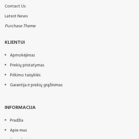
Vamzdinis volas 500mm
Contact Us
Papildoma HUGE 6.2
4 reguliuojami pavaros
komplektacija
Latest News
450 mm Kembridžo žiedai
560 mm diskai (4 m, 4,5 m ir
Purchase Theme
5 m versijoms)
530 mm Kembridžo žiedai
Šoniniai nukreipėjai
600 mm Kembridžo žiedai
KLIENTUI
Guminiai amortizatoriai
550mm Crosskil žiedai
Hidraulinis sulankstymas
Apmokėjimas
Pievų žiedai 540mm
Atakos kampo reguliavimas
LED apšvietimas
Prekių pristatymas
Pirkimo taisyklės
Papildoma „ATOS XXL“
komplektacija:
Garantija ir prekių grąžinimas
Transportinis vežimėlis su
grąžulu
Hidraulinis volo reguliavimas
INFORMACIJA
LED apšvietimas
610 mm diskai (6 m versijai)
Pradžia
Apie mus
Stebulės tipas
Stebulė - ketaus