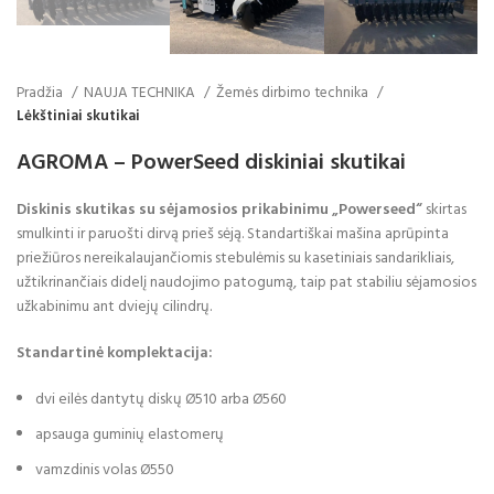
Pradžia
NAUJA TECHNIKA
Žemės dirbimo technika
Lėkštiniai skutikai
AGROMA – PowerSeed diskiniai skutikai
Diskinis skutikas su sėjamosios prikabinimu „Powerseed“
skirtas
smulkinti ir paruošti dirvą prieš sėją. Standartiškai mašina aprūpinta
priežiūros nereikalaujančiomis stebulėmis su kasetiniais sandarikliais,
užtikrinančiais didelį naudojimo patogumą, taip pat stabiliu sėjamosios
užkabinimu ant dviejų cilindrų.
Standartinė komplektacija:
dvi eilės dantytų diskų Ø510 arba Ø560
apsauga guminių elastomerų
vamzdinis volas Ø550