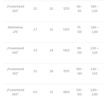
„PowerSeed
60–
1.80 –
2.5
20
1270
250“
90
2.20
Maitinimas
75-
1,80 –
2.7
22
1350
270
120
2,60
„Powerseed
90-
2.00 –
3.0
24
1420
300“
130
3.20
„Powerseed
100–
2.40 –
3.5
28
1570
350“
140
3.50
„PowerSeed
120–
2,80 –
4.0
32
1850
400“
150
3,80