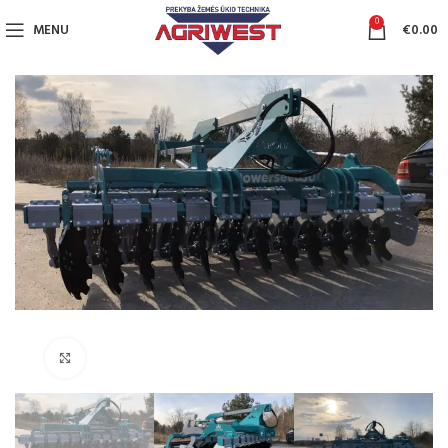
0
MENU
€
0.00
Click to enlarge