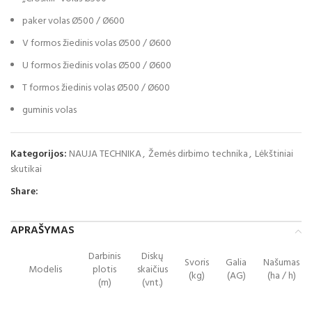
paker volas Ø500 / Ø600
V formos žiedinis volas Ø500 / Ø600
U formos žiedinis volas Ø500 / Ø600
T formos žiedinis volas Ø500 / Ø600
guminis volas
Kategorijos:
NAUJA TECHNIKA
,
Žemės dirbimo technika
,
Lėkštiniai
skutikai
Share:
APRAŠYMAS
Darbinis
Diskų
Svoris
Galia
Našumas
Modelis
plotis
skaičius
(kg)
(AG)
(ha / h)
(m)
(vnt.)