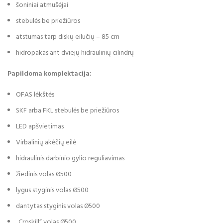
šoniniai atmušėjai
stebulės be priežiūros
atstumas tarp diskų eilučių – 85 cm
hidropakas ant dviejų hidraulinių cilindrų
Papildoma komplektacija:
OFAS lėkštės
SKF arba FKL stebulės be priežiūros
LED apšvietimas
Virbalinių akėčių eilė
hidraulinis darbinio gylio reguliavimas
žiedinis volas Ø500
lygus styginis volas Ø500
dantytas styginis volas Ø500
„Croskill“ volas Ø500