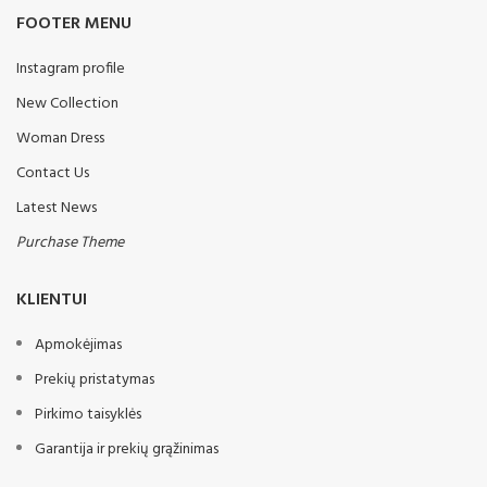
dirba patikimai. Visos mašinos
Atraminė koja
FOOTER MENU
dažytos dvigubu milteliniu būdu
taip dar labiau padidindamas
Padangos 400 / 60-15,5 14PR
atsparumąs korozijai. ATOS
Instagram profile
Hidraulinis akumuliatorius
skutikai gali dirbti
New Collection
nepalankiomis oro sąlygomis.
Rėmas su trimis hidrauliniais
ATOS skutikai gaminami trijų
cilindrais
Woman Dress
variantų darbinio pločio.
Tansportinės padeties
Standartinė ATOS
Contact Us
apsauga
komplektacija:
Latest News
Trys Cambridge volo dalys
Vamzdinis volas ø 500mm
Purchase Theme
Visos versijos hidrauliškai
Diskų stebulės pagamintos
sulankstomos,
iš ketaus
prikabinamos
KLIENTUI
ø 560 mm diskai
Segmentinė lyginimo lenta
Guminiai amortizatoriai
Apmokėjimas
Papildoma įranga:
Šoniniai nukreipėjai
Prekių pristatymas
Miltelinis dažymas
padangos, skirtos 11,5 / 80-
Pirkimo taisyklės
15,3 - 4,0 m; 5,0 m; 6,20 m
Papildoma ATOS
Garantija ir prekių grąžinimas
LED apšvietimas
komplektacija:
Hidraulinis veleno
Loveliai sudėti akmenims