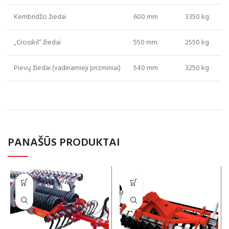
Kembridžo žiedai
600 mm
3350 kg
„Crosskil“ žiedai
550 mm
2550 kg
Pievų žiedai (vadinamieji prizminiai)
540 mm
3250 kg
PANAŠŪS PRODUKTAI