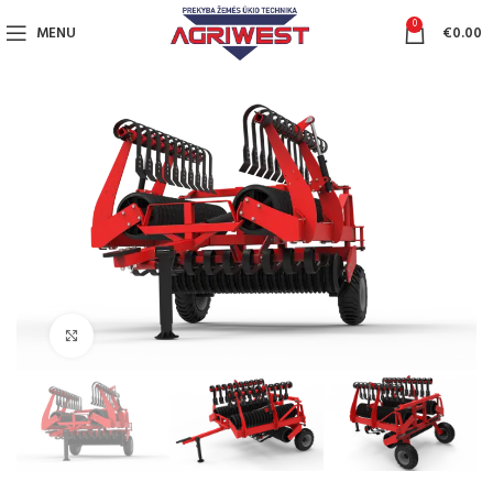
0
MENU
€
0.00
Click to enlarge