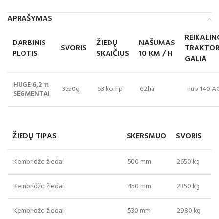
APRAŠYMAS
REIKALIN
DARBINIS
ŽIEDŲ
NAŠUMAS
SVORIS
TRAKTOR
PLOTIS
SKAIČIUS
10 KM / H
GALIA
HUGE 6,2 m
3650g
63 komp
6.2ha
nuo 140 A
SEGMENTAI
ŽIEDŲ TIPAS
SKERSMUO
SVORIS
Kembridžo žiedai
500 mm
2650 kg
Kembridžo žiedai
450 mm
2350 kg
Kembridžo žiedai
530 mm
2980 kg