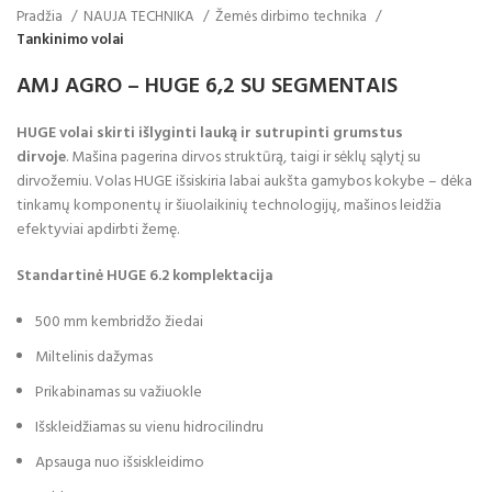
Pradžia
NAUJA TECHNIKA
Žemės dirbimo technika
Tankinimo volai
AMJ AGRO – HUGE 6,2 SU SEGMENTAIS
HUGE volai skirti išlyginti lauką ir sutrupinti grumstus
dirvoje
. Mašina pagerina dirvos struktūrą, taigi ir sėklų sąlytį su
dirvožemiu. Volas HUGE išsiskiria labai aukšta gamybos kokybe – dėka
tinkamų komponentų ir šiuolaikinių technologijų, mašinos leidžia
efektyviai apdirbti žemę.
Standartinė HUGE 6.2 komplektacija
500 mm kembridžo žiedai
Miltelinis dažymas
Prikabinamas su važiuokle
Išskleidžiamas su vienu hidrocilindru
Apsauga nuo išsiskleidimo