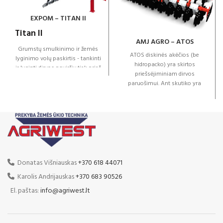
EXPOM – TITAN II
Titan II
AMJ AGRO – ATOS
Grumstų smulkinimo ir žemės
ATOS diskinės akėčios (be
lyginimo volų paskirtis - tankinti
hidropacko) yra skirtos
ir lyginti dirvos paviršių tiek prieš
priešsėjiminiam dirvos
sėją, tiek po jos. Privolavus dirvą
paruošimui. Ant skutiko yra
gaunamas vienodas sėjos gylis,
sumontuotos atskirą
paprasčiau pasėti, pagerėja
amortizaciją turinčios kojos su
sėjos kokybė, esant aukštai
560 mm arba 610 mm karpytais
temperatūrai, iš lengvų
diskais išdėstytais dviem eilėm
dirvožemių išgaruoja mažiau
tarp kurių atstumas 800 mm.
drėgmės, sumažėja vandens
Toks tarpas garantuoja
erozija, beveik visiškai
nepertraukiamą darbą, bet
sustabdoma vėjo erozija,
kokiomis sąlygomis. Mašinoje
Donatas Višniauskas
+370 618 44071
sunkiuose ir vidutiniuose
gali būti sumontuoti bet kokio
dirvožemiuose sutankinami bei
Karolis Andrijauskas
+370 683 90526
tipo volai. ATOS diskiniuose
sutrupinami grumstai, kurie
skutikuose yra montuojami,
El. paštas:
info@agriwest.lt
kliudo augalams vystytis.
aukščiausios kokybės
Standartinė įranga:
komponentai, kurių dėka
diskiniai skutikia daugelį metų
Grąžulas