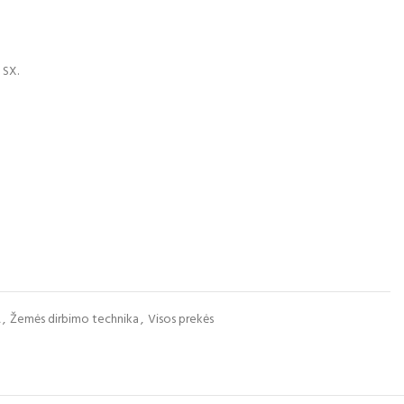
 SX.
A
,
Žemės dirbimo technika
,
Visos prekės