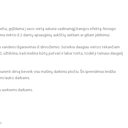
elta, grįždama į savo vietą sukuria vadinamąjį bangos efektą. Norago
ma rinktis iš 2 dantų apsauginių aukščių sekliam ar giliam įdirbimui.
ja vandens išgaravimas iš dirvožemio. Suteikia daugiau vietos tekančiam
 užtikrina, kad mašina būtų patvari ir labai tvirta, todėl ji tarnaus daugelį
purenti dirvą beveik visu mašinų darbiniu pločiu. Šis sprendimas leidžia
iems lauko darbams.
a sunkiems darbams.
m