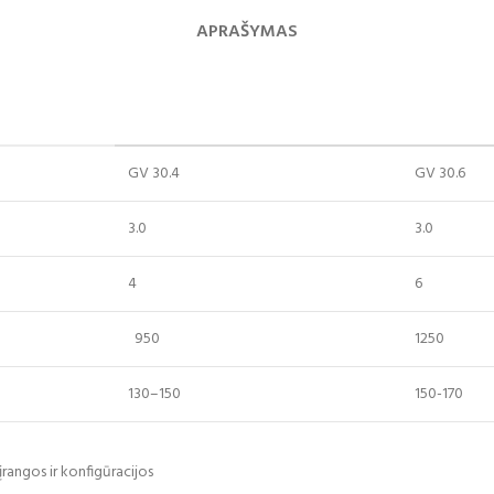
APRAŠYMAS
GV 30.4
GV 30.6
3.0
3.0
4
6
950
1250
130–150
150-170
 įrangos ir konfigūracijos