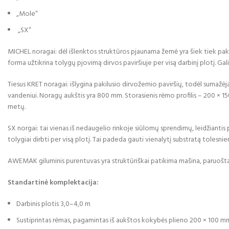
„Mole“
„SX“
MICHEL noragai: dėl išlenktos struktūros pjaunama žemė yra šiek tiek pak
forma užtikrina tolygų pjovimą dirvos paviršiuje per visą darbinį plotį. Gali
Tiesus KRET noragai: išlygina pakilusio dirvožemio paviršių, todėl sumažė
vandeniui. Noragų aukštis yra 800 mm. Storasienis rėmo profilis – 200 × 150,
metų.
SX norgai: tai vienas iš nedaugelio rinkoje siūlomų sprendimų, leidžiantis 
tolygiai dirbti per visą plotį. Tai padeda gauti vienalytį substratą tolesn
AWEMAK giluminis purentuvas yra struktūriškai patikima mašina, paruošt
Standartinė komplektacija:
Darbinis plotis 3,0–4,0 m
Sustiprintas rėmas, pagamintas iš aukštos kokybės plieno 200 × 100 m