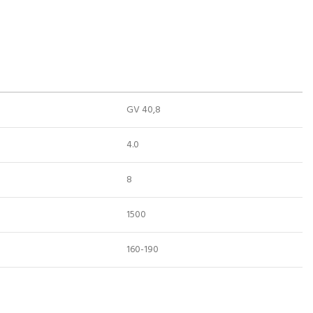
GV 40,8
4.0
8
1500
160-190