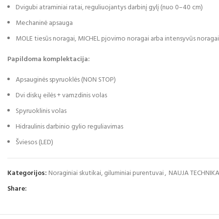
Dvigubi atraminiai ratai, reguliuojantys darbinį gylį (nuo 0–40 cm)
Mechaninė apsauga
MOLE tiesūs noragai, MICHEL pjovimo noragai arba intensyvūs noragai
Papildoma komplektacija:
Apsauginės spyruoklės (NON STOP)
Dvi diskų eilės + vamzdinis volas
Spyruoklinis volas
Hidraulinis darbinio gylio reguliavimas
Šviesos (LED)
Kategorijos:
Noraginiai skutikai, giluminiai purentuvai
,
NAUJA TECHNIK
Share: