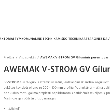
AKTORIAI TYM
KOMUNALINĖ TECHNIKA
MIŠKO TECHNIKA
ATSARGINĖS DAL
Pradžia
Visos prekės
AWEMAK V-STROM GV Giluminis purentuvas
AWEMAK V-STROM GV Gilumi
V-STROM
turi dvigubus atraminius ratus, leidžiančius sklandžiai reguliuot
aukštos kokybės plieno su 200 × 100 mm profiliu. Pasirinktinai mašina gal
bet kuriuo metu galima praplėsti papildomomis darbinėmis sekcijomis, pr
Mašinoje gali būti trijų tipų noragai:
„Michel“