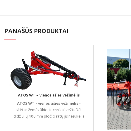
PANAŠŪS PRODUKTAI
ATOS WT – vienos ašies vežimėlis
ATOS WT - vienos ašies vežimėlis
-
skirtas žemės ūkio technikai vežti. Dėl
didžiulių 400 mm pločio ratų jis nesukelia
per didelio dirvožemio suspaudimo. Trys
hidraulinė jungtys leidžia dirbti su