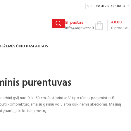
PRISIJUNGTI / REGISTRUOTIS
€
0.00
El. paštas
info@agriwest.lt
0
produktų
YS
ŽEMĖS ŪKIO PASLAUGOS
nis purentuvas
i darbinį gylį nuo 0 iki 60 cm. Sustiprintas V tipo rėmas pagamintas iš
i būti komplektuojama su galiniu volu arba diskinėmis akėčiomis. Mašiną
atęsiant
ją iki keturių metrų.