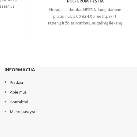
POL-GROM HESTIA
ažesnius
Noraginiai skutikai HESTIA, kurių darbinis
štuvus,
plotis nuo 2.00 iki 4.00 metrų, skirti
tuvą, jis
ražienų ir žolės skutimui, augalinių liekanų
o ūkiuose.
maišymui, srutų ir mėšlo įterpimui, bei
ą su atskiru
puikiam sėklos guolio paruošimui. HESTIA
inės trijų
sudaro 3 eilės noragų, išlyginimo diskai su
didinti
metalinėm guoliavietėm bei tankinimo
uoti paties
volas. Paviršiaus skutimui ir dirvos dirbimui
uvo gamybai
naudojami Horsch arba DELTA FLEX tipo
kokybės
INFORMACIJA
noragai ir verstuvės. Specialus kaltų
ponentus,
dizainas puikiai sumaišo ražienas ir
rkštuvas,
Pradžia
augalines liekanas, o 90 cm rėmo prošvaisa
emės ūkio
leidžia dirbti net ir didžiausius augalinių
Apie mus
liekanų kiekius turinčius laukus. Noraginis
Kontaktai
skutikas gali būti naudojamas tiek dirvos
paviršiaus dirbimui, tiek giliam purenimui iki
Mano paskyra
35cm.
Nenutrūkstamas darbas sunkiomis
sąlygomis dėka non-stop dvigubos