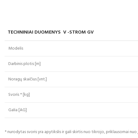
TECHNINIAI DUOMENYS V -STROM GV
Modelis
Darbinis plotis [m]
Noragų skaičius [vnt.]
Svoris * [kg]
Galia [AG]
* nurodytas svoris yra apytikslis ir gali skirtis nuo tikrojo, priklausomai nuo