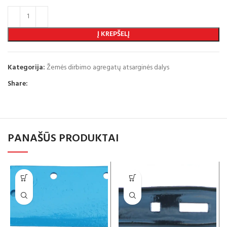
Į KREPŠELĮ
Kategorija:
Žemės dirbimo agregatų atsarginės dalys
Share:
PANAŠŪS PRODUKTAI