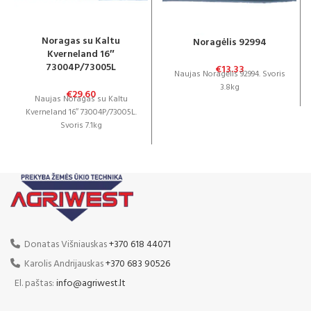
Noragas su Kaltu
Noragėlis 92994
Kverneland 16″
73004P/73005L
€
13.33
Naujas Noragėlis 92994. Svoris
3.8kg
€
29.60
Naujas Noragas su Kaltu
Kverneland 16″ 73004P/73005L.
Svoris 7.1kg
Donatas Višniauskas
+370 618 44071
Karolis Andrijauskas
+370 683 90526
El. paštas:
info@agriwest.lt