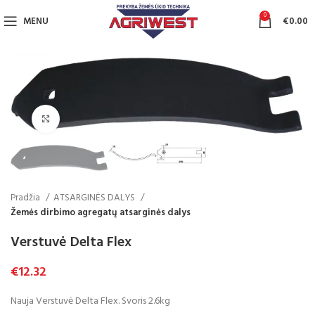
0
MENU
€
0.00
Click to enlarge
Pradžia
ATSARGINĖS DALYS
Žemės dirbimo agregatų atsarginės dalys
Verstuvė Delta Flex
€
12.32
Nauja Verstuvė Delta Flex. Svoris 2.6kg