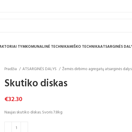
AKTORIAI TYM
KOMUNALINĖ TECHNIKA
MIŠKO TECHNIKA
ATSARGINĖS DAL
Pradžia
ATSARGINĖS DALYS
Žemės dirbimo agregatų atsarginės daly
Skutiko diskas
€
32.30
Naujas skutiko diskas. Svoris 7.8kg