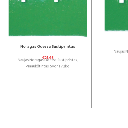
Noragas Odessa Sustiprintas
Naujas N
€
21.63
Naujas Noragas Odessa Sustiprintas,
Praaukštintas. Svoris 7.2kg.