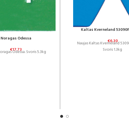
Kaltas Kverneland 53090
Noragas Odessa
€
6.30
Naujas Kaltas Kverneland 530
Svoris 1.3kg
€
17.73
oragas Odessa. Svoris 5.3kg