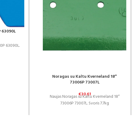
P 63090L
90P 63090L.
Noragas su Kaltu Kverneland 18″
73006P 73007L
€
30.61
Naujas Noragas su Kaltu Kverneland 18″
73006P 73007L. Svoris 7.7kg