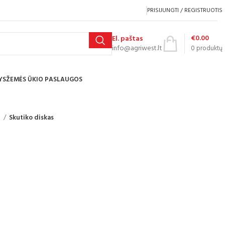
PRISIJUNGTI / REGISTRUOTIS
€
0.00
El. paštas
info@agriwest.lt
0
produktų
YS
ŽEMĖS ŪKIO PASLAUGOS
s
Skutiko diskas