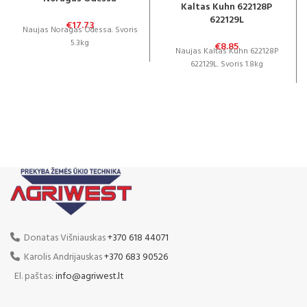
Kaltas Kuhn 622128P
622129L
€
17.73
Naujas Noragas Odessa. Svoris
5.3kg
€
8.85
Naujas Kaltas Kuhn 622128P
622129L. Svoris 1.8kg
Donatas Višniauskas
+370 618 44071
Karolis Andrijauskas
+370 683 90526
El. paštas:
info@agriwest.lt