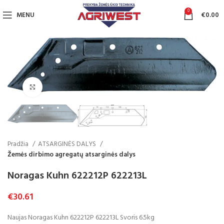
0
MENU
€
0.00
Click to enlarge
Pradžia
ATSARGINĖS DALYS
Žemės dirbimo agregatų atsarginės dalys
Noragas Kuhn 622212P 622213L
€
30.61
Naujas Noragas Kuhn 622212P 622213L Svoris 6.5kg