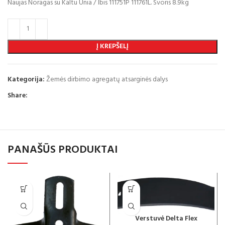
Naujas Noragas su Kaltu Unia / Ibis 111751P 111761L. Svoris 8.9kg
Į KREPŠELĮ
Kategorija:
Žemės dirbimo agregatų atsarginės dalys
Share:
PANAŠŪS PRODUKTAI
Verstuvė Delta Flex