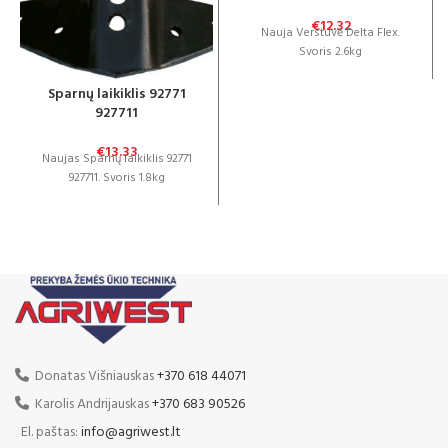
€
12.32
Nauja Verstuvė Delta Flex.
Svoris 2.6kg
Sparnų laikiklis 92771
927711
€
13.33
Naujas Sparnų laikiklis 92771
927711. Svoris 1.8kg
Donatas Višniauskas
+370 618 44071
Karolis Andrijauskas
+370 683 90526
El. paštas:
info@agriwest.lt