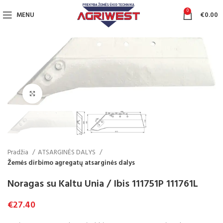
0
MENU
€
0.00
Click to enlarge
Pradžia
ATSARGINĖS DALYS
Žemės dirbimo agregatų atsarginės dalys
Noragas su Kaltu Unia / Ibis 111751P 111761L
€
27.40