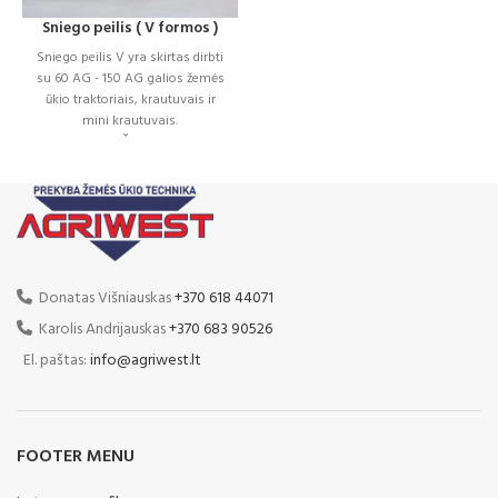
Sniego peilis ( V formos )
Sniego peilis V yra skirtas dirbti
su 60 AG - 150 AG galios žemės
ūkio traktoriais, krautuvais ir
mini krautuvais.
STANDARTIŠKAI
: • Priekinė
pakaba • Darbinis diapazonas ±
30° • Šoninis posūkis ± 5° •
Slydės • Spyruoklinė apsauga •
Apšvietimas • Hidraulinis
reguliavimas • STARK valdiklis
PAPILDOMAI:
Donatas Višniauskas
+370 618 44071
• Ratukai
Karolis Andrijauskas
+370 683 90526
El. paštas:
info@agriwest.lt
FOOTER MENU