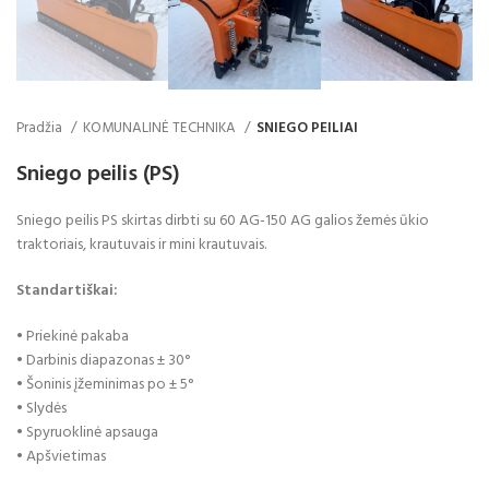
Pradžia
KOMUNALINĖ TECHNIKA
SNIEGO PEILIAI
Sniego peilis (PS)
Sniego peilis PS skirtas dirbti su 60 AG-150 AG galios žemės ūkio
traktoriais, krautuvais ir mini krautuvais.
Standartiškai:
• Priekinė pakaba
• Darbinis diapazonas ± 30°
• Šoninis įžeminimas po ± 5°
• Slydės
• Spyruoklinė apsauga
• Apšvietimas