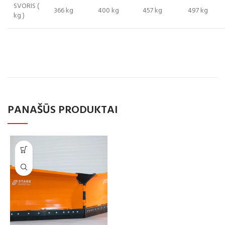
SVORIS (
366 kg
400 kg
457 kg
497 kg
kg )
PANAŠŪS PRODUKTAI