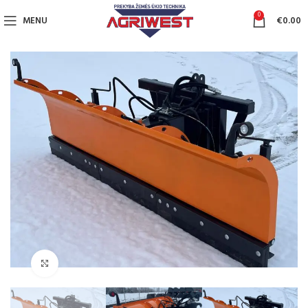
0
MENU
€
0.00
Click to enlarge