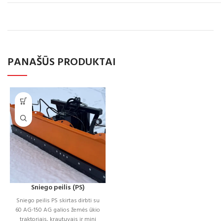
PANAŠŪS PRODUKTAI
Sniego peilis (PS)
Sniego peilis PS skirtas dirbti su
60 AG-150 AG galios žemės ūkio
traktoriais, krautuvais ir mini