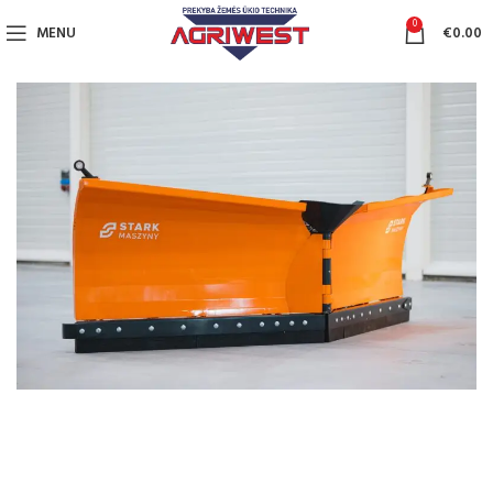
0
MENU
€
0.00