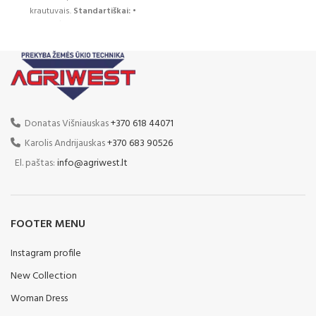
krautuvais.
Standartiškai:
•
Priekinė pakaba
• Darbinis
diapazonas ± 30°
• Šoninis
įžeminimas po ± 5°
• Slydės
•
Spyruoklinė apsauga
•
Apšvietimas
PAPILDOMAI:
•
Ratukai
Donatas Višniauskas
+370 618 44071
Karolis Andrijauskas
+370 683 90526
El. paštas:
info@agriwest.lt
FOOTER MENU
Instagram profile
New Collection
Woman Dress