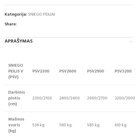
Kategorija:
SNIEGO PEILIAI
Share:
APRAŠYMAS
SNIEGO
PEILIS V
PSV2300
PSV2600
PSV2900
PSV3200
(PSV)
Darbinis
plotis
2300/2100
2600/2400
2900/2700
3200/3000
(cm)
Mašinos
svoris
536 kg.
560 kg.
585 kg.
610 kg.
(kg)