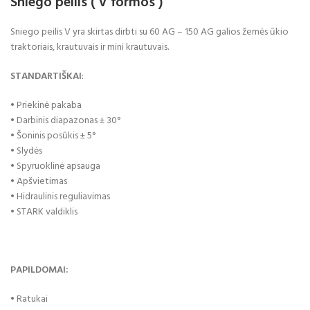
Sniego peilis ( V formos )
Sniego peilis V yra skirtas dirbti su 60 AG – 150 AG galios žemės ūkio
traktoriais, krautuvais ir mini krautuvais.
STANDARTIŠKAI
:
• Priekinė pakaba
• Darbinis diapazonas ± 30°
• Šoninis posūkis ± 5°
• Slydės
• Spyruoklinė apsauga
• Apšvietimas
• Hidraulinis reguliavimas
• STARK valdiklis
PAPILDOMAI:
• Ratukai