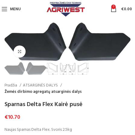
0
MENU
€
0.00
Click to enlarge
Pradžia
ATSARGINĖS DALYS
Žemės dirbimo agregatų atsarginės dalys
Sparnas Delta Flex Kairė pusė
€
10.70
Naujas Sparnas Delta Flex. Svoris 2.5kg