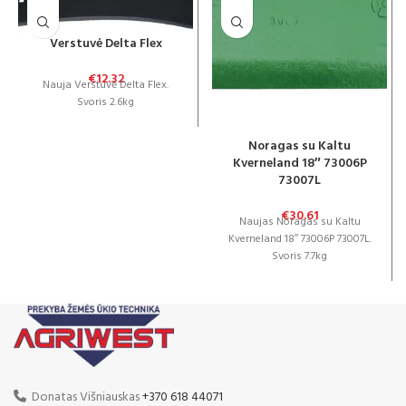
Verstuvė Delta Flex
€
12.32
Nauja Verstuvė Delta Flex.
Svoris 2.6kg
Noragas su Kaltu
Kverneland 18″ 73006P
73007L
€
30.61
Naujas Noragas su Kaltu
Kverneland 18″ 73006P 73007L.
Svoris 7.7kg
Donatas Višniauskas
+370 618 44071