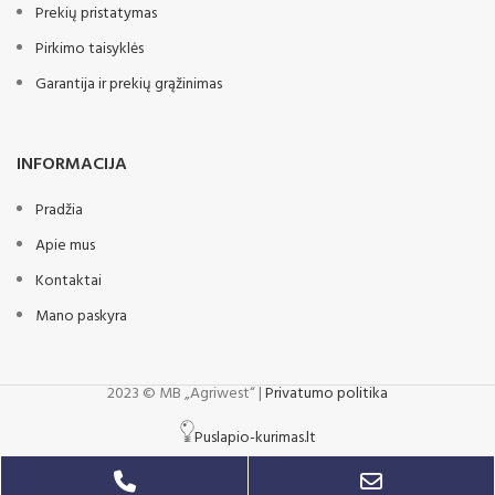
Prekių pristatymas
Pirkimo taisyklės
Garantija ir prekių grąžinimas
INFORMACIJA
Pradžia
Apie mus
Kontaktai
Mano paskyra
2023 © MB „Agriwest“ |
Privatumo politika
Puslapio-kurimas.lt
Phone
Email