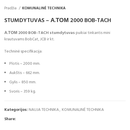
Pradžia
KOMUNALINĖ TECHNIKA
STUMDYTUVAS – А.ТОМ 2000 BOB-TACH
А.ТОМ 2000 BOB-TACH stumdytuvas
puikiai tinkantis
mini
krautuvams BobCat, JCB ir kt.
Techninė specifikacija:
Plotis – 2000 mm.
Aukštis – 662 mm.
Gylis – 850 mm.
Svoris – 359 kg.
Kategorijos:
NAUJA TECHNIKA
,
KOMUNALINĖ TECHNIKA
Share: