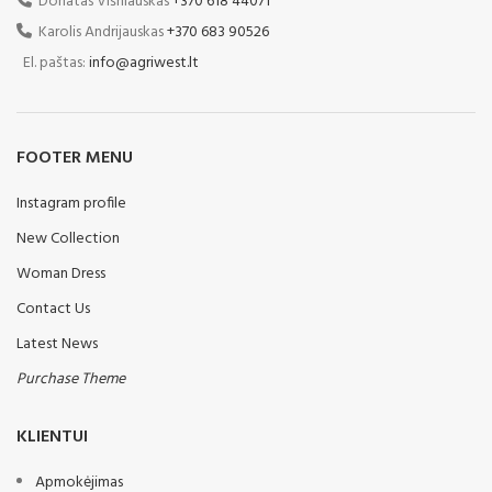
Donatas Višniauskas
+370 618 44071
drėkinimo dėka. Giluminio
didesnį slėgį diskams, tačiau
purenimo privalumas yra
Karolis Andrijauskas
+370 683 90526
taip pat keičia disko kampą ir
augalų, kurie yra giliai įsišakniję,
sukelia agresyvų dirbimą, diskų
El. paštas:
info@agriwest.lt
vystymuisi. Labiausiai teigiamą
„traukimo“ į dirvą. Kompaktiška
poveikį giluminis purenimas
mašina kurią lengva valdyti
daro tose vietose, kur auginami
lauke ir kelyje. Ja labai paprasta
cukriniai runkeliai, rapsai ar
naudotis. Jos universalumas
liucerna.
FOOTER MENU
leidžia maišyti ražienų ir pasėlių
Standartinė
likučius. Spyruokliniai užertuvai
Instagram profile
(12 mm skersmens),
įranga:
sumontuotos priešais galinį
New Collection
vamzdinį volą, nukreipia
3 taškų prikabinimo II ir III
dirvožemį, tiksliai po volu, kad
kat.
Woman Dress
visas paviršius būtų gerai
Kojos pagamintos iš 30 mm
sutankintas.
Contact Us
storio plieno lakšto, apvirinti
Standartinė įranga:
Latest News
„hardtox“
Dvi ø 560 mm diskų eilės
Reguliuojamas gylys
Purchase Theme
Spyruoklinės aketėlės ø 12
Keičiamas norago antgalis
mm
KLIENTUI
Spyruoklinė apsauga
Vamzdinis volas ø 540mm
Volas, vamzdinis, 540 mm
Apmokėjimas
Šoniniai deflektoriai
skersmens, su gylio