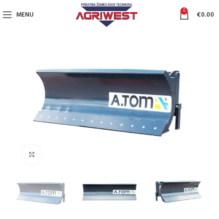
0
MENU
€
0.00
Click to enlarge