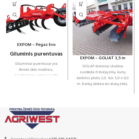
EXPOM – Pegaz Evo
Giluminis purentuvas
EXPOM – GOLIAT 3,5 m
Giluminiai purentuvai yra
GOLIAT diskiniai skutikai
žemės ūkio mašinos,
susideda iš dviejų eilių kurių
naudojamos armens pado
darbinis plotis 3,0: 4,0; 5,0 ir 6,0
suardymui ar suspaustai žemei
m. Darbą atlieka dvi diskų eilės,
ypač technologinių vėžių vietose
kurių išdėstymas sukelia
supurenti dirvožemį, siekiant
agresyvų viso dirvožemio
pagerinti jo fizines ir biologines
pjovimą, kruopščiai sumaišant
savybes (nuo 400 iki 600 mm).
ir susmulkinant augalų likučius.
Taip siekiama pagerinti visas
Taikant šią technologiją, diskų
fizines, biologines dirvožemio
agresyvumas kinta
savybes. Šis efektas
priklausomai nuo darbinio gylio
pasiekiamas apatinių
(hidraulinis darbinio gylio
dirvožemio sluoksnių aeracijos ir
reguliavimas) ir taip perduoda