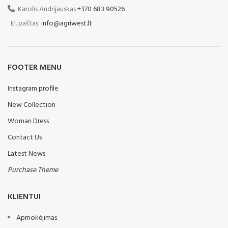
ir patogumo funkcijos.
Svoris: 395-480kg
Karolis Andrijauskas
+370 683 90526
Mėgaukitės tiksliu ir efektyviu
Ašmenys: Hardox
valdymu naudodami intuityvius
El. paštas:
info@agriwest.lt
ir patogius valdiklius, o
aukščiausios kokybės kabinoje
dirbkite patogiai ir stilingai su
daugybe aukščiausios klasės
FOOTER MENU
funkcijų.
Instagram profile
New Collection
Woman Dress
Contact Us
Latest News
Purchase Theme
KLIENTUI
Apmokėjimas