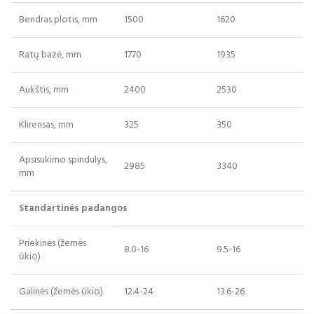
Bendras plotis, mm
1500
1620
Ratų bazė, mm
1770
1935
Aukštis, mm
2400
2530
Klirensas, mm
325
350
Apsisukimo spindulys,
2985
3340
mm
Standartinės padangos
Priekinės (žemės
8.0-16
9.5-16
ūkio)
Galinės (žemės ūkio)
12.4-24
13.6-26