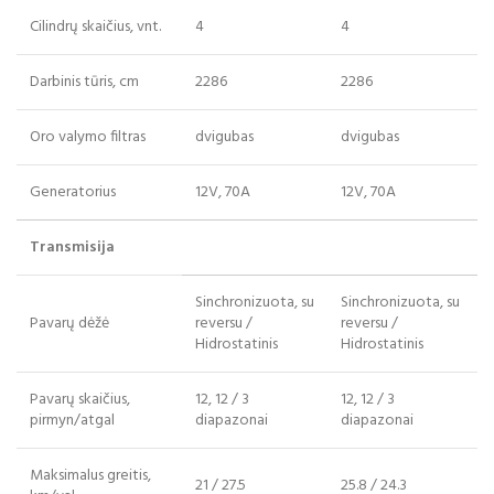
Cilindrų skaičius, vnt.
4
4
Darbinis tūris
, cm
2286
2286
Oro valymo filtras
dvigubas
dvigubas
Generatorius
12V, 70A
12V, 70A
Transmisija
Sinchronizuota, su
Sinchronizuota, su
Pavarų dėžė
reversu /
reversu /
Hidrostatinis
Hidrostatinis
Pavarų skaičius,
12, 12 / 3
12, 12 / 3
pirmyn/atgal
diapazonai
diapazonai
Maksimalus greitis
,
21 / 27.5
25.8 / 24.3