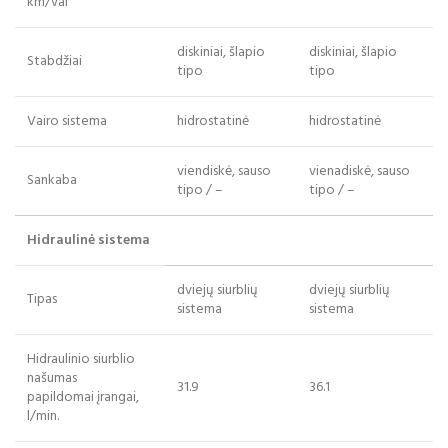
km/val
diskiniai, šlapio
diskiniai, šlapio
Stabdžiai
tipo
tipo
Vairo sistema
hidrostatinė
hidrostatinė
viendiskė, sauso
vienadiskė, sauso
Sankaba
tipo / –
tipo / –
Hidraulinė sistema
dviejų siurblių
dviejų siurblių
Tipas
sistema
sistema
Hidr
aulinio
siurblio
na
šumas
31.9
36.1
papildomai įrangai
,
l/min.