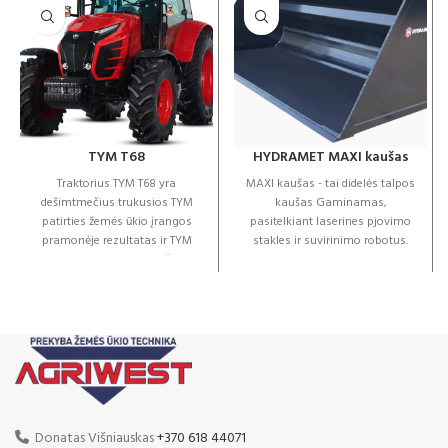
TYM T68
HYDRAMET MAXI kaušas
Traktorius TYM T68 yra
MAXI kaušas - tai didelės talpos
dešimtmečius trukusios TYM
kaušas Gaminamas,
patirties žemės ūkio įrangos
pasitelkiant laserines pjovimo
pramonėje rezultatas ir TYM
stakles ir suvirinimo robotus.
technologijos, dizaino ir žemės
Dėl to garantuojame darbų
ūkio filosofijos įkūnijimas.
tikslumą ir priedų patvarumą.
Atraskite traktorių TYM
Aukščiausios kokybės
technologines pažangas iš
medžiagos. Kaušo dažymui
pirmų rankų su T68 –
naudojama miltelinė danga.
kompaktišku bei universaliu
Ašmenys, pagaminti iš HARDOX
traktoriumi, kuris pasižymi
plieno, jis užtikrina ilgalaikį
naujoviška ir rafinuota
universalaus kaušo naudojimą.
konstrukcija kurioje
Standartinė komplektacija:
sujungiamos galingos našumo
Matmenys: 2-2,6m
Donatas Višniauskas
+370 618 44071