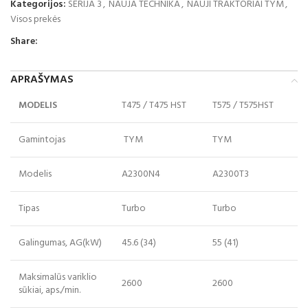
Kategorijos:
SERIJA 3
,
NAUJA TECHNIKA
,
NAUJI TRAKTORIAI TYM
,
Visos prekės
Share:
APRAŠYMAS
MODELIS
T475 / T475 HST
T575 / T575HST
Gamintojas
TYM
TYM
Modelis
A2300N4
A2300T3
Tipas
Turbo
Turbo
Galingumas
, AG(kW)
45.6 (34)
55 (41)
Maksimalūs variklio
2600
2600
sūkiai
, aps./min.