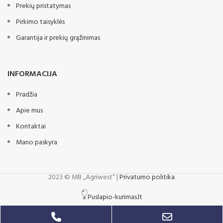
Prekių pristatymas
Pirkimo taisyklės
Garantija ir prekių grąžinimas
INFORMACIJA
Pradžia
Apie mus
Kontaktai
Mano paskyra
2023 © MB „Agriwest“ |
Privatumo politika
Puslapio-kurimas.lt
Phone
Email