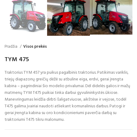
Pradžia
Visos prekės
TYM 475
Traktorius TYM 457 yra puikus pagalbinis traktorius. Patikimas variklis,
triejų diapazonų greičių dėžė su atbuline eiga, erdvi, gerai įrengta
kabina – pagrindiniai šio modelio privalumai. Dėl didelės galios ir mažų
matmenų TYM T475 puikiai tinka darbui gyvulininkystės ūkiose.
Manevringumas leidžia dirbti šaligatviuose, aikštėse ir vejose, todėl
T475 galima įvairiai naudoti atliekant komunalinius darbus. Patogi ir
gerai įrengta kabina su oro kondicionieriumi paverčia darbą su
traktoriumi T475 tikru malonumu.