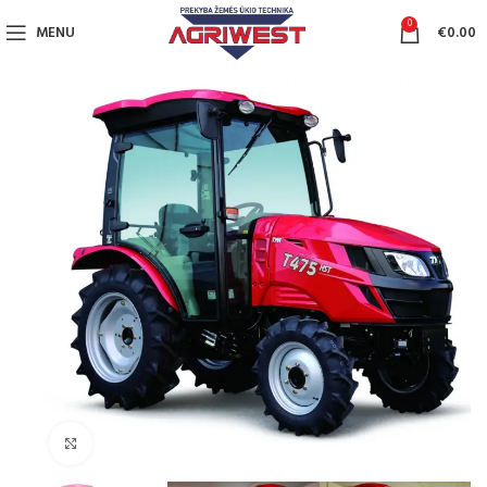
0
MENU
€
0.00
Click to enlarge