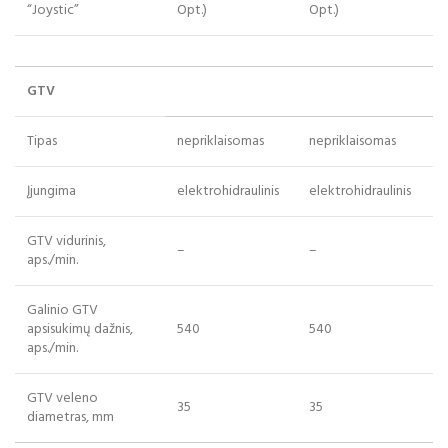
“Joystic”
Opt.)
Opt.)
GTV
Tipas
nepriklaisomas
nepriklaisomas
Įjungima
elektrohidraulinis
elektrohidraulinis
GTV vidurinis,
–
–
aps./min.
Galinio GTV
apsisukimų dažnis
,
540
540
aps./min.
GTV veleno
35
35
diametras
, mm