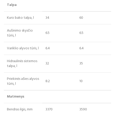
Talpa
Kuro bako talpa, l
34
60
Aušinimo skysčio
6.5
6.5
tūris, l
Variklio alyvos tūris, l
6.4
6.4
Hidraulinės sistemos
32
35
talpa, l
Priekinės ašies alyvos
8.2
10
tūris, l
Matmenys
Bendras ilgis, mm
3370
3590