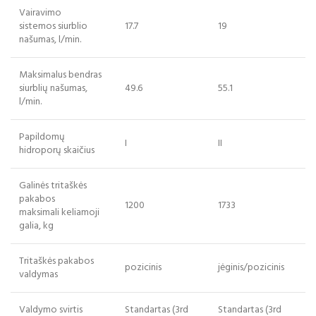
V
air
avimo
sistem
os
siurblio
17.7
19
na
šumas
, l/min.
Maksimalus bendras
siurblių našumas
,
49.6
55.1
l/min.
Papildomų
I
II
hidroporų skaičius
Galinės tritaškės
pakabos
1200
1733
maksimali keliamoji
galia
, kg
Tritaškės pakabos
pozicinis
jėginis/pozicinis
valdymas
Valdymo svirtis
Standartas (3rd
Standartas (3rd