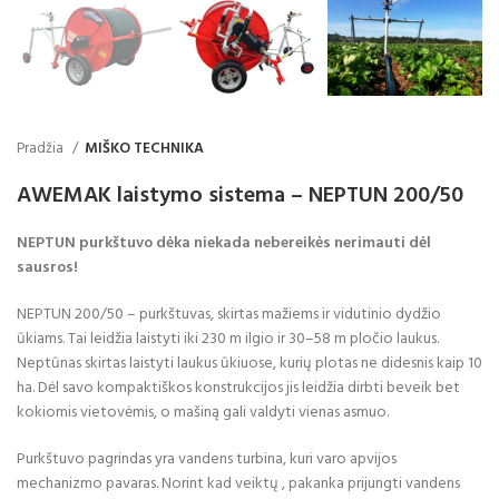
Pradžia
MIŠKO TECHNIKA
AWEMAK laistymo sistema – NEPTUN 200/50
NEPTUN purkštuvo dėka niekada nebereikės nerimauti dėl
sausros!
NEPTUN 200/50 – purkštuvas, skirtas mažiems ir vidutinio dydžio
ūkiams. Tai leidžia laistyti iki 230 m ilgio ir 30–58 m pločio laukus.
Neptūnas skirtas laistyti laukus ūkiuose, kurių plotas ne didesnis kaip 10
ha. Dėl savo kompaktiškos konstrukcijos jis leidžia dirbti beveik bet
kokiomis vietovėmis, o mašiną gali valdyti vienas asmuo.
Purkštuvo pagrindas yra vandens turbina, kuri varo apvijos
mechanizmo pavaras. Norint kad veiktų , pakanka prijungti vandens