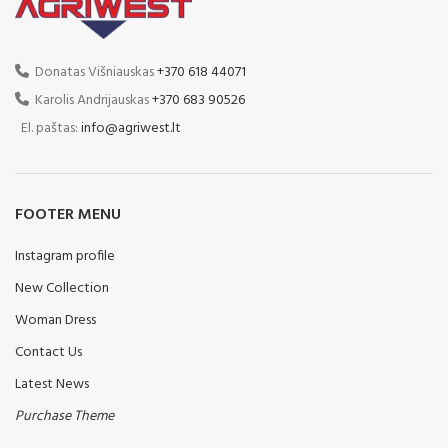
sąlygomis, nuo lengvų
Universalus pagrindinis
rėmas
iki sunkių dirvožemio
II kat. grąžulas,
Donatas Višniauskas
+370 618 44071
laukų.
montuojamas su 2,8; 3,3 ir
3,6 m darbinio pločio
Karolis Andrijauskas
+370 683 90526
Standartinė įranga:
kultivatoriais
El. paštas:
info@agriwest.lt
III kat. grąžulas,
Atraminė koja
montuojamas su 4,2; 4,9 ir
penkios noragų eilės 45x12
5,6 m darbinio pločio
mm
kultivatoriais
FOOTER MENU
vamzdinis volas, kurio
Traktoriaus vėžių purentuvai
skersmuo 400 mm
Instagram profile
Priekinis 9 stygų volas, kurio
važiuoklė su ratais 11,5 / 80 -
skersmuo 300 mm
New Collection
15,3 12-14 PR
Sklandus darbinio gylio
šoniniai atraminiai ratai
Woman Dress
reguliavimas
24x8,00 - 14,5
Contact Us
Keturios 32x10 dantų eilės su
maks. darbinis gylis 150 mm
tiesia, dvipuse dalimi
Latest News
6.0; 7,0; 8,0 m, hidrauliškai
dvigubas styginis volas,
sulankstomas,
Purchase Theme
galinis, skersmuo 315mm
prikabinamas