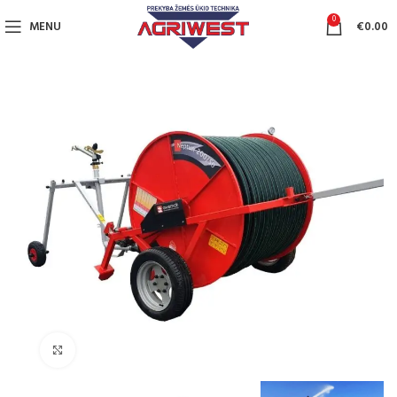
0
MENU
€
0.00
Click to enlarge