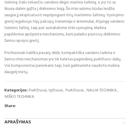
tiekimą. Dalis tekančio vandens slėgio maitina turbiną, o po to su
likusia dalimi grįžta į drėkinimo liniją. Šis ritės sukimo būdas leidžia
saugiai jį eksploatuoti neprijungiant kitų maitinimo šaltinių. Vyniojimo
greitį reguliuoja trijų pakopų transmisija ir skriemuliai. Atjungę vandens
tiekimo šaltinį, taip pat sustabdome ritės vyniojimą. Mašina
papildomai aprūpinta mechanizmu, kuris palaiko pastovų drėkinimo
žarnos apvijos greitį.
Profesionali itališka pavarų dėžė, kompaktiška vandens turbina ir
žarnos ritės mechanizmas yra tik keletas pagrindinių purkštuvo dalių.
Visi komponentai parenkami taip, kad galėtumėte naudotis mašina
daugelį metų.
Kategorijos:
Purkštuvai, tęštuvai
,
Purkštuvai
,
NAUJA TECHNIKA
,
MIŠKO TECHNIKA
Share:
APRAŠYMAS