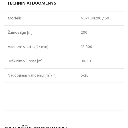
TECHNINIAI DUOMENYS
Modelis
NEPTUN200 / 50
Žarnos ilgis [m]
200
Vandens srautas [l / min]
12-300
Drėkinimo juosta [m]
30-58
Naudojimas vandeniu [m³ / h]
5-20