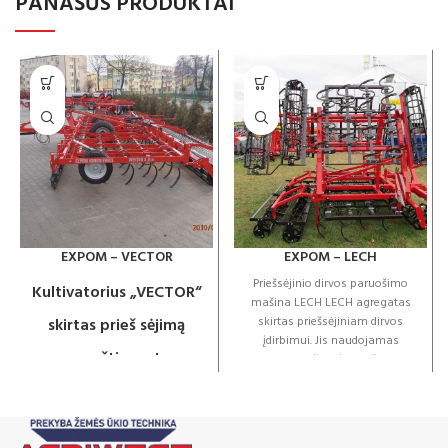
PANAŠŪS PRODUKTAI
EXPOM – VECTOR
EXPOM – LECH
Priešsėjinio dirvos paruošimo
Kultivatorius „VECTOR“
mašina LECH LECH agregatas
skirtas priešsėjiniam dirvos
skirtas prieš sėjimą
įdirbimui. Jis naudojamas
paruošti suartus
purenti viršutinį dirvožemio
sluoksnį, sutrupinti grumstus,
laukus.
Kultivatorius
suardyti paviršutinę plutą
turinčio lauko paviršių.
gali dirbti įvairiomis
Standartinė įranga: