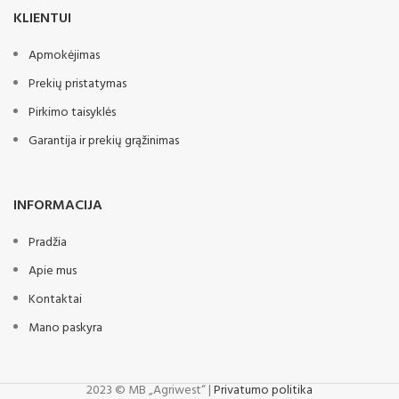
Kultivatoriai 2.8; 3,3 m - turi
KLIENTUI
standžius rėmus
:
Papildoma įranga
Kultivatoriai 3,6; 4,2; 4,9; 5,6
Apmokėjimas
reguliuojama lyginimo lenta
m - turi hidrauliškai
sulankstomą rėmą
Prekių pristatymas
spyruoklinės akėčios
LED apšvietimas
Pirkimo taisyklės
Papildoma įranga:
S formos noragėliai su
Garantija ir prekių grąžinimas
sutvirtinimu arba žąsies koja
akėčių tipo noragėliai
INFORMACIJA
apšvietimas
Pradžia
Apie mus
Kontaktai
Mano paskyra
2023 © MB „Agriwest“ |
Privatumo politika