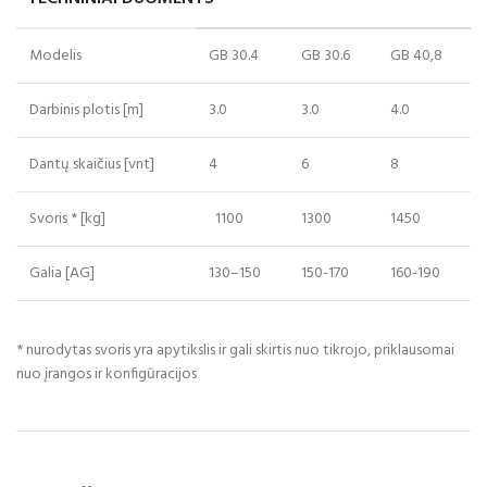
Modelis
GB 30.4
GB 30.6
GB 40,8
Darbinis plotis [m]
3.0
3.0
4.0
Dantų skaičius [vnt]
4
6
8
Svoris * [kg]
1100
1300
1450
Galia [AG]
130–150
150-170
160-190
* nurodytas svoris yra apytikslis ir gali skirtis nuo tikrojo, priklausomai
nuo įrangos ir konfigūracijos