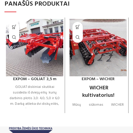
PANAŠŪS PRODUKTAI
EXPOM – GOLIAT 3,5 m
EXPOM – WICHER
WICHER
GOLIAT diskiniai skutikai
susideda iš dviejų eilių kurių
kultivatorius!
darbinis plotis 3,0: 4,0; 5,0 ir 6,0
m. Darbą atlieka dvi diskų eilės,
Mūsų siūlomas WICHER
kurių išdėstymas sukelia
kultivatorius puikiai tinka
agresyvų viso dirvožemio
priešsėjiniam dirvos įdirbimui.
pjovimą, kruopščiai sumaišant
Trumpai tariant: jis puikiai tinka
ir susmulkinant augalų likučius.
išpurenti viršutinį dirvožemio
Taikant šią technologiją, diskų
sluoksnį, sutrupinti plutą ir