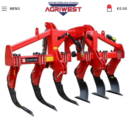
0
MENU
€
0.00