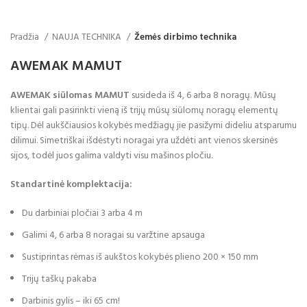
Pradžia
NAUJA TECHNIKA
Žemės dirbimo technika
AWEMAK MAMUT
AWEMAK siūlomas MAMUT
susideda iš 4, 6 arba 8 noragų. Mūsų
klientai gali pasirinkti vieną iš trijų mūsų siūlomų noragų elementų
tipų. Dėl aukščiausios kokybės medžiagų jie pasižymi dideliu atsparumu
dilimui. Simetriškai išdėstyti noragai yra uždėti ant vienos skersinės
sijos, todėl juos galima valdyti visu mašinos pločiu.
Standartinė komplektacija:
Du darbiniai pločiai 3 arba 4 m
Galimi 4, 6 arba 8 noragai su varžtine apsauga
Sustiprintas rėmas iš aukštos kokybės plieno 200 × 150 mm
Trijų taškų pakaba
Darbinis gylis – iki 65 cm!