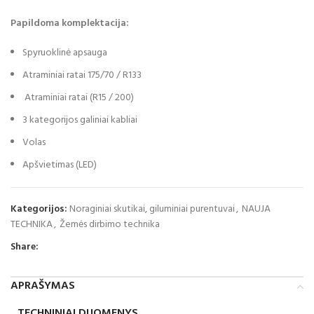
Papildoma komplektacija:
Spyruoklinė apsauga
Atraminiai ratai 175/70 / R133
Atraminiai ratai (R15 / 200)
3 kategorijos galiniai kabliai
Volas
Apšvietimas (LED)
Kategorijos:
Noraginiai skutikai, giluminiai purentuvai
,
NAUJA
TECHNIKA
,
Žemės dirbimo technika
Share:
APRAŠYMAS
TECHNINIAI DUOMENYS