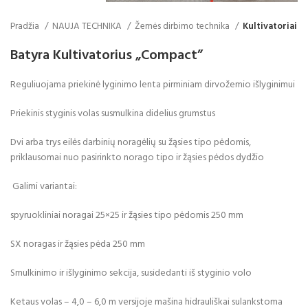
Pradžia
NAUJA TECHNIKA
Žemės dirbimo technika
Kultivatoriai
Batyra Kultivatorius „Compact”
Reguliuojama priekinė lyginimo lenta pirminiam dirvožemio išlyginimui
Priekinis styginis volas susmulkina didelius grumstus
Dvi arba trys eilės darbinių noragėlių su žąsies tipo pėdomis,
priklausomai nuo pasirinkto norago tipo ir žąsies pėdos dydžio
Galimi variantai:
spyruokliniai noragai 25×25 ir žąsies tipo pėdomis 250 mm
SX noragas ir žąsies pėda 250 mm
Smulkinimo ir išlyginimo sekcija, susidedanti iš styginio volo
Ketaus volas – 4,0 – 6,0 m versijoje mašina hidrauliškai sulankstoma