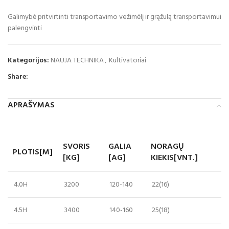
Galimybė pritvirtinti transportavimo vežimėlį ir grąžulą transportavimui
palengvinti
Kategorijos:
NAUJA TECHNIKA
,
Kultivatoriai
Share:
APRAŠYMAS
SVORIS
GALIA
NORAGŲ
PLOTIS[M]
[KG]
[AG]
KIEKIS[VNT.]
4.0H
3200
120-140
22(16)
4.5H
3400
140-160
25(18)