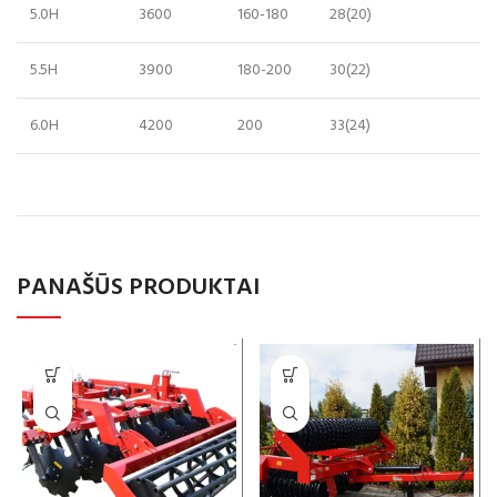
5.0H
3600
160-180
28(20)
5.5H
3900
180-200
30(22)
6.0H
4200
200
33(24)
PANAŠŪS PRODUKTAI