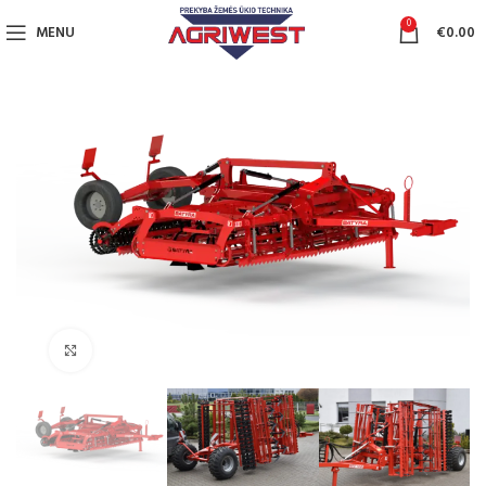
0
MENU
€
0.00
Click to enlarge