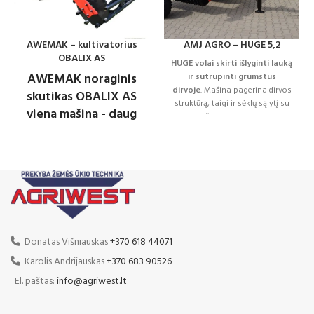
AWEMAK – kultivatorius
AMJ AGRO – HUGE 5,2
OBALIX AS
HUGE volai skirti išlyginti lauką
AWEMAK noraginis
ir sutrupinti grumstus
dirvoje
. Mašina pagerina dirvos
skutikas OBALIX AS
struktūrą, taigi ir sėklų sąlytį su
viena mašina - daug
dirvožemiu. Volas HUGE
funkcijų
išsiskiria labai aukšta gamybos
kokybe - dėka tinkamų
OBALIX skirtas žemės ūkio
komponentų ir šiuolaikinių
darbams, susijusiems su laukų
technologijų, mašinos leidžia
įdirbimu po derliaus nuėmimo.
efektyviai apdirbti žemę.
Be to, skutikas gali būti
Standartinė HUGE 5.2
naudojamas dirvai paruošti
komplektacija
prieš sėją ar sodinimą, taip pat
500 mm kembridžo žiedai
pievoms, ganykloms ir
Donatas Višniauskas
+370 618 44071
daugiamečiams augalams
Miltelinis dažymas
Karolis Andrijauskas
+370 683 90526
auginti.
Prikabinamas su važiuokle
Sukurtas dirbti
El. paštas:
info@agriwest.lt
sunkiomis sąlygomis
Išskleidžiamas su vienu
hidrocilindru