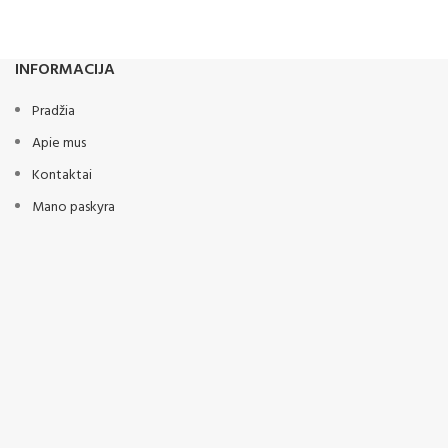
12 mm S - tipo
Dviejų cilindrų hidro užkabinimas
ins auginant
INFORMACIJA
 reikia ypač
Styginis volas - ø 330mm
Pradžia
ius -
Apie mus
s savo
Kontaktai
Mano paskyra
, nedelsdami
 priešsėjimo
atsakymas į
mašina, kuri
.
ums tarnaus
t kokybės!
os gamybos
splotacijos
eikia jums
tiją. Mūsų