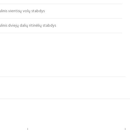
ulinis vientisų volų stabdys
linis dviejų dalių ritinėlių stabdys