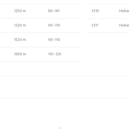
1250 m
80–90
3310
Hidra
1320 m
90–110
3311
Hidrau
1520 m
90–110
1600 m
110–120