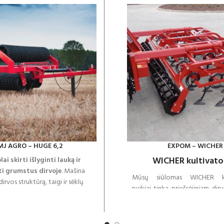
MJ AGRO – HUGE 6,2
EXPOM – WICHER
WICHER kultivator
ai skirti išlyginti lauką ir
ti grumstus dirvoje
. Mašina
Mūsų siūlomas WICHER kul
irvos struktūrą, taigi ir sėklų
puikiai tinka priešsėjiniam dirv
irvožemiu. Volas HUGE išsiskiria
Trumpai tariant: jis puikiai ti
kšta gamybos kokybe - dėka
viršutinį dirvožemio sluoksnį
komponentų ir šiuolaikinių
plutą ir žėmės grumstus tur