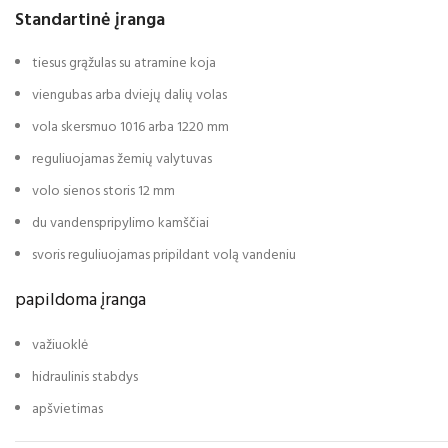
Standartinė įranga
tiesus grąžulas su atramine koja
viengubas arba dviejų dalių volas
vola skersmuo 1016 arba 1220 mm
reguliuojamas žemių valytuvas
volo sienos storis 12 mm
du vandenspripylimo kamščiai
svoris reguliuojamas pripildant volą vandeniu
papildoma įranga
važiuoklė
hidraulinis stabdys
apšvietimas