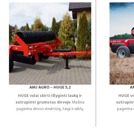
AMJ AGRO – HUGE 5,2
A
HUGE volai skirti išlyginti lauką ir
HUGE vol
sutrupinti grumstus dirvoje
. Mašina
sutrupin
pagerina dirvos struktūrą, taigi ir sėklų
pagerina d
sąlytį su dirvožemiu. Volas HUGE išsiskiria
sąlytį su d
labai aukšta gamybos kokybe - dėka
labai au
tinkamų komponentų ir šiuolaikinių
tinkamų 