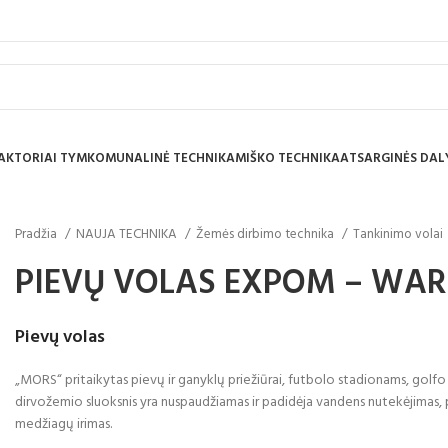
AKTORIAI TYM
KOMUNALINĖ TECHNIKA
MIŠKO TECHNIKA
ATSARGINĖS DAL
Pradžia
NAUJA TECHNIKA
Žemės dirbimo technika
Tankinimo volai
PIEVŲ VOLAS EXPOM – WAR
Pievų volas
„MORS“ pritaikytas pievų ir ganyklų priežiūrai, futbolo stadionams, golfo
dirvožemio sluoksnis yra nuspaudžiamas ir padidėja vandens nutekėjimas, 
medžiagų irimas.