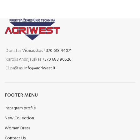
technologijų, mašinos leidžia efektyviai
technologi
apdirbti žemę.
Standartinė HUGE 5.2 komplektacija
Standart
500 mm kembridžo žiedai
5
Miltelinis dažymas
Prikabinamas su važiuokle
Pr
Donatas Višniauskas
+370 618 44071
Išskleidžiamas su vienu hidrocilindru
Išsklei
Karolis Andrijauskas
+370 683 90526
Apsauga nuo išsiskleidimo
Ap
El. paštas:
info@agriwest.lt
Kablys
Papildoma HUGE 5.2 komplektacija
Papildom
FOOTER MENU
450 mm Kembridžo žiedai
4
530 mm Kembridžo žiedai
5
Instagram profile
600 mm Kembridžo žiedai
6
New Collection
550 mm Crosskil žiedai
Woman Dress
Pievų žiedai 540mm
Contact Us