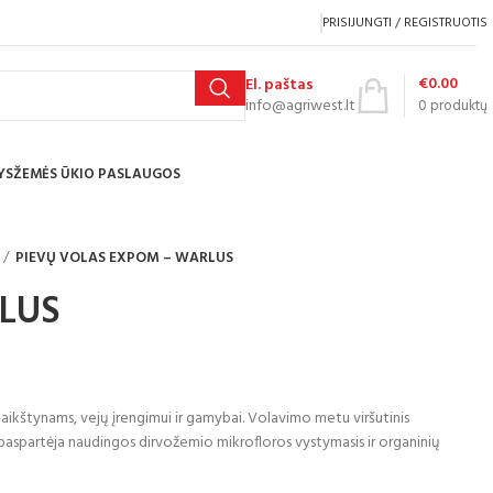
PRISIJUNGTI / REGISTRUOTIS
€
0.00
El. paštas
info@agriwest.lt
0
produktų
YS
ŽEMĖS ŪKIO PASLAUGOS
PIEVŲ VOLAS EXPOM – WARLUS
LUS
 aikštynams, vejų įrengimui ir gamybai. Volavimo metu viršutinis
paspartėja naudingos dirvožemio mikrofloros vystymasis ir organinių