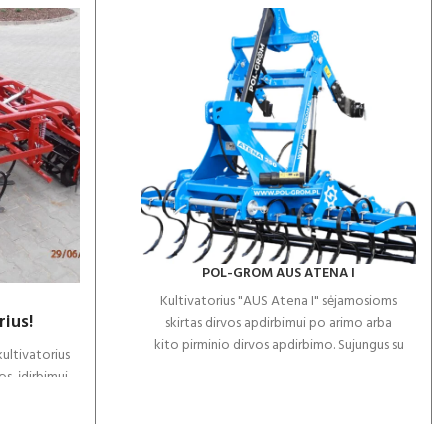
POL-GROM AUS ATENA I
Kultivatorius "AUS Atena I" sėjamosioms
ius!
skirtas dirvos apdirbimui po arimo arba
kito pirminio dirvos apdirbimo. Sujungus su
tivatorius
sėjamąją vienu pravažiavimu galima atlikti
os įdirbimui.
ir sėją, o tai žymiai sumažina sąnaudas.
nka išpurenti
Savybės:
, sutrupinti
dvi noragėlių eilės, kurių dydis 32 mm *
inčio lauko