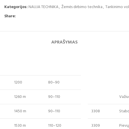
Kategorijos:
NAUJA TECHNIKA
,
Žemės dirbimo technika
,
Tankinimo vol
Share:
APRAŠYMAS
1200
80–90
1260 m
90–110
Važiu
1450 m
90–110
3308
Stabd
1530 m
110–120
3309
Pievų