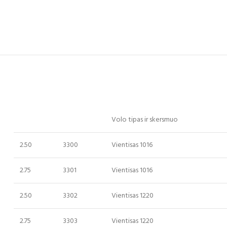
Volo tipas ir skersmuo
2.50
3300
Vientisas 1016
2.75
3301
Vientisas 1016
2.50
3302
Vientisas 1220
2.75
3303
Vientisas 1220