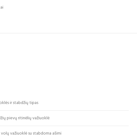
ai
oklės ir stabdžių tipas
žių pievų ritinėlių važiuoklė
 volų važiuoklė su stabdoma ašimi