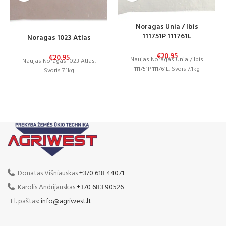
Noragas Unia / Ibis
111751P 111761L
Noragas 1023 Atlas
€
20.95
€
20.95
Naujas Noragas Unia / Ibis
Naujas Noragas 1023 Atlas.
111751P 111761L. Svois 7.1kg
Svoris 7.1kg
Donatas Višniauskas
+370 618 44071
Karolis Andrijauskas
+370 683 90526
El. paštas:
info@agriwest.lt