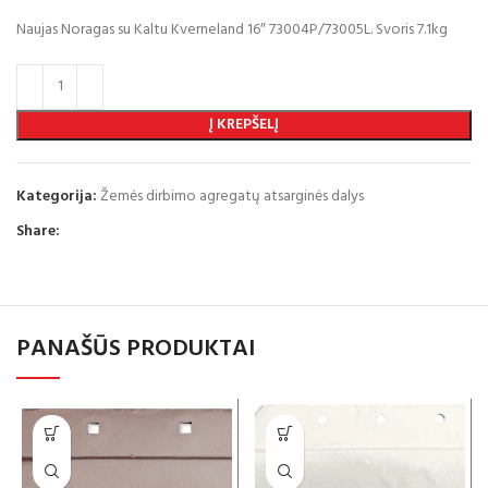
Naujas Noragas su Kaltu Kverneland 16″ 73004P/73005L. Svoris 7.1kg
Į KREPŠELĮ
Kategorija:
Žemės dirbimo agregatų atsarginės dalys
Share:
PANAŠŪS PRODUKTAI