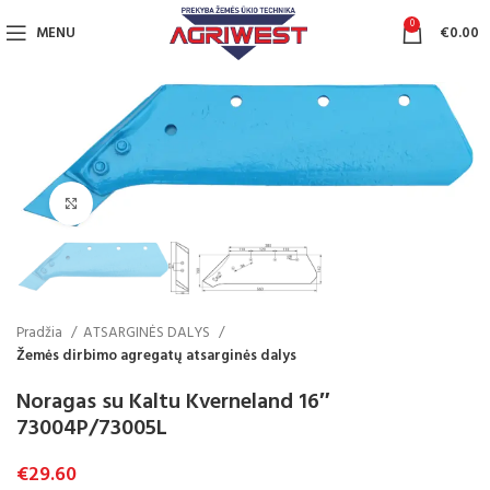
0
MENU
€
0.00
Click to enlarge
Pradžia
ATSARGINĖS DALYS
Žemės dirbimo agregatų atsarginės dalys
Noragas su Kaltu Kverneland 16″
73004P/73005L
€
29.60